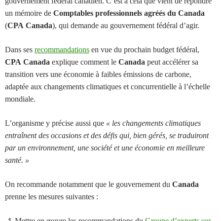
gouvernement fédéral canadien. C’est à cela que vient de répondre
un mémoire de
Comptables professionnels agréés du Canada
(
CPA Canada
), qui demande au gouvernement fédéral d’agir.
Dans ses
recommandations
en vue du prochain budget fédéral,
CPA Canada
explique comment le
Canada
peut accélérer sa
transition vers une économie à faibles émissions de carbone,
adaptée aux changements climatiques et concurrentielle à l’échelle
mondiale.
L’organisme y précise aussi que
« les changements climatiques
entraînent des occasions et des défis qui, bien gérés, se traduiront
par un environnement, une société et une économie en meilleure
santé. »
On recommande notamment que le gouvernement du
Canada
prenne les mesures suivantes :
Mettre en œuvre les recommandations du
Groupe d’experts sur