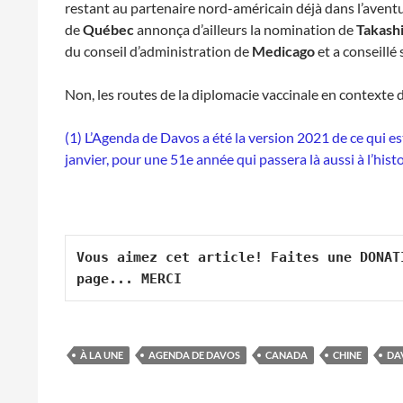
restant au partenaire nord-américain déjà dans l’aventure
de
Québec
annonça d’ailleurs la nomination de
Takash
du conseil d’administration de
Medicago
et a conseillé 
Non, les routes de la diplomacie vaccinale en contexte
(1) L’Agenda de Davos a été la version 2021 de ce qui e
janvier, pour une 51e année qui passera là aussi à l’hist
Vous aimez cet article! Faites une DONAT
page... MERCI
À LA UNE
AGENDA DE DAVOS
CANADA
CHINE
DA