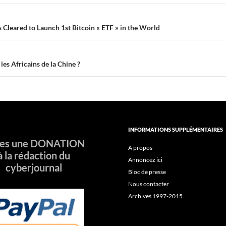
eared to Launch 1st Bitcoin « ETF » in the World
s Africains de la Chine ?
INFORMATIONS SUPPLÉMENTAIRES
tes une DONATION
A propos
à la rédaction du
Annoncez ici
cyberjournal
Bloc de presse
Nous contacter
Archives 1997-2015