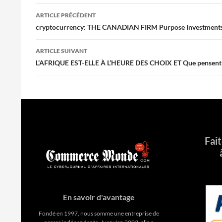
Navigation
ARTICLE PRÉCÉDENT
des
cryptocurrency: THE CANADIAN FIRM Purpose Investments Cl
articles
ARTICLE SUIVANT
L’AFRIQUE EST-ELLE À L’HEURE DES CHOIX ET Que pensent le
Fai
En savoir d'avantage
Fondé en 1997, nous somme une entreprise de