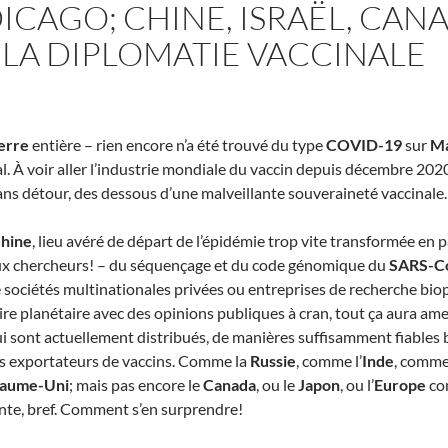
CAGO; CHINE, ISRAËL, CANA
 LA DIPLOMATIE VACCINALE
erre
entière – rien encore n’a été trouvé du type
COVID-19
sur
M
l. À voir aller l’industrie mondiale du vaccin depuis décembre 2020
sans détour, des dessous d’une malveillante souveraineté vaccinale.
hine
, lieu avéré de départ de l’épidémie trop vite transformée en 
 aux chercheurs! – du séquençage et du code génomique du
SARS-C
 sociétés multinationales privées ou entreprises de recherche biop
taire planétaire avec des opinions publiques à cran, tout ça aura 
i sont actuellement distribués, de manières suffisamment fiables b
ys exportateurs de vaccins. Comme la
Russie
, comme l’
Inde
, comme
aume-Uni
; mais pas encore le
Canada
, ou le
Japon
, ou l’
Europe
con
te, bref. Comment s’en surprendre!