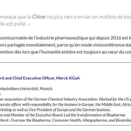
remarqué que la
Chine
n’a plus rien à envier en matière de bio
e est prête. »
incontournable de l’industrie pharmaceutique qui depuis 2016 est 
alors partagée mondialement, parce qu’en mode visioconférence dan
’attention dès lors que l’humanité entière est toujours au cœur du 
ard and Chief Executive Officer, Merck KGaA
aximilians-Universität, Munich.
.
r association of the German Chemical Industry Association. Worked for the US
ate officer with responsibility for the business in Europe, the Middle East, Afri
eting as well as Vice-President of Europe and the German business.
ion and Member of the Executive Board. Led the transformation of Biopharma.
f Merck. Oversaw the Biopharma, Consumer Health, Allergopharma, and Biosimilar