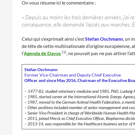
On vous résume ici le commentaire :
« Depuis au moins les trois dernières années, j’ai 
conséquence, elle demande l’accès aux marchés. Ell
Celui qui s’exprimait ainsi c’est
Stefan Oschmann
, un 
de tête de cette multinationale d’origine européenne, 
(1)
l’
Agenda de Davos
, ne pouvait pas ne pas attirer l
Stefan Oschmann
Former Vice-Chairman and Deputy Chief Executive
Officer and since May 2016, Chairman of the Executive Bo
– 1
977-82, studied veterinary medicine and 1985, PhD, Ludwig-M
– 1985, started career at the International Atomic Energy Agency
– 1987, moved to the German Animal Health Federation, a membe
– Other positions included member of senior management and corpor
– Senior Vice-President in charge of Worldwide Human Health Mark
– 2011, joined Merck as Chief Executive Officer, Biopharma divis
– 2013-14, was responsible for the Healthcare business sector o