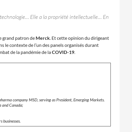
technologie… Elle a la propriété intellectuelle… En
le grand patron de
Merck
. Et cette opinion du dirigeant
s le contexte de l’un des panels organisés durant
combat de la pandémie de la
COVID-19
.
 pharma company MSD, serving as President, Emerging Markets.
ca and Canada;
s businesses.