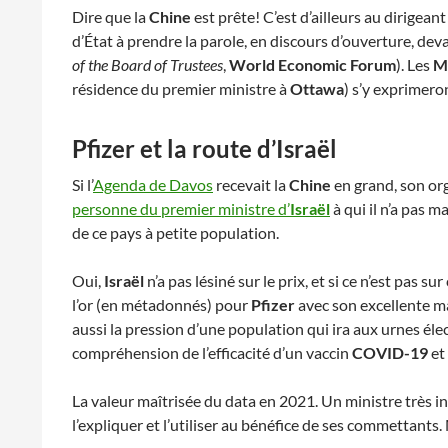
Dire que la
Chine
est prête! C’est d’ailleurs au dirigeant
d’État à prendre la parole, en discours d’ouverture, devan
of the Board of Trustees
,
World Economic Forum
). Les
M
résidence du premier ministre à
Ottawa
) s’y exprimeron
Pfizer et la route d’Israël
Si l’
Agenda de Davos
recevait la
Chine
en grand, son org
personne du premier ministre d’
Israël
à qui il n’a pas 
de ce pays à petite population.
Oui,
Israël
n’a pas lésiné sur le prix, et si ce n’est pas su
l’or (en métadonnés) pour
Pfizer
avec son excellente ma
aussi la pression d’une population qui ira aux urnes é
compréhension de l’efficacité d’un vaccin
COVID-19
et 
La valeur maîtrisée du data en 2021. Un ministre très 
l’expliquer et l’utiliser au bénéfice de ses commettants.