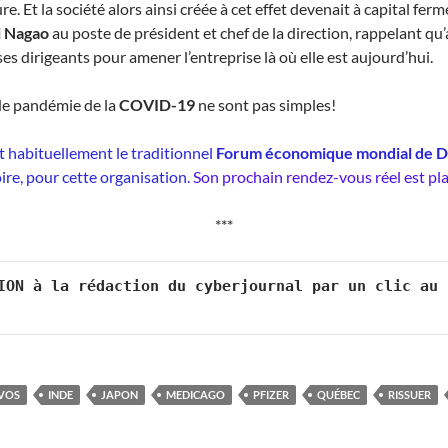
. Et la société alors ainsi créée à cet effet devenait à capital ferm
i Nagao
au poste de président et chef de la direction, rappelant qu’
ses dirigeants pour amener l’entreprise là où elle est aujourd’hui.
 de pandémie de la
COVID-19
ne sont pas simples!
st habituellement le traditionnel
Forum économique mondial de 
oire, pour cette organisation.
Son prochain rendez-vous réel est plan
***
ION à la rédaction du cyberjournal par un clic au 
VOS
INDE
JAPON
MEDICAGO
PFIZER
QUÉBEC
RISSUER