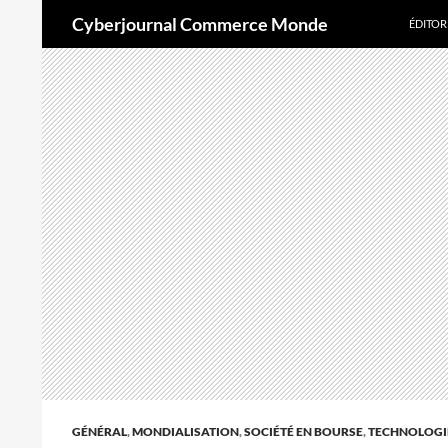
Aller
Recherche
Cyberjournal Commerce Monde
ÉDITOR
au
contenu
GÉNÉRAL
,
MONDIALISATION
,
SOCIÉTÉ EN BOURSE
,
TECHNOLOGI