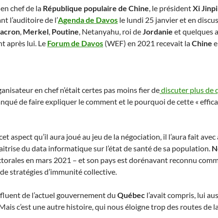
 en chef de la
République populaire de Chine
, le président
Xi Jinp
t l’auditoire de l’
Agenda de Davos
le lundi 25 janvier et en discu
acron
,
Merkel
,
Poutine
, Netanyahu, roi de
Jordanie
et quelques a
t après lui. Le
Forum de Davos
(WEF) en 2021 recevait la
Chine
e
anisateur en chef n’était certes pas moins fier de
discuter plus de 
manqué de faire expliquer le comment et le pourquoi de cette « effic
r cet aspect qu’il aura joué au jeu de la négociation, il l’aura fait ave
itrise du data informatique sur l’état de santé de sa population.
N
lectorales en mars 2021 – et son pays est dorénavant reconnu comm
de stratégies d’immunité collective.
influent de l’actuel gouvernement du
Québec
l’avait compris, lui a
 Mais c’est une autre histoire, qui nous éloigne trop des routes de l