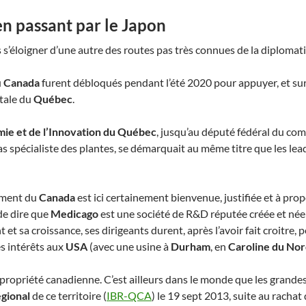
n passant par le Japon
s’éloigner d’une autre des routes pas très connues de la diplomatie
u
Canada
furent débloqués pendant l’été 2020 pour appuyer, et su
pitale du
Québec
.
ie et de l’Innovation du Québec
, jusqu’au député fédéral du co
cas spécialiste des plantes, se démarquait au même titre que les 
nement du
Canada
est ici certainement bienvenue, justifiée et à prop
 de dire que
Medicago
est une société de R&D réputée créée et née 
t sa croissance, ses dirigeants durent, après l’avoir fait croitre,
des intérêts aux
USA
(avec une usine à
Durham
, en
Caroline du No
propriété canadienne. C’est ailleurs dans le monde que les grandes
égional
de ce territoire (
IBR-QCA
) le 19 sept 2013, suite au racha