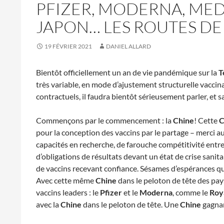
PFIZER, MODERNA, MEDI
JAPON… LES ROUTES DE
19 FÉVRIER 2021
DANIEL ALLARD
Bientôt officiellement un an de vie pandémique sur la
T
très variable, en mode d’ajustement structurelle vaccina
contractuels, il faudra bientôt sérieusement parler, et 
Commençons par le commencement : la
Chine
! Cette
C
pour la conception des vaccins par le partage – merci
capacités en recherche, de farouche compétitivité entre
d’obligations de résultats devant un état de crise sani
de vaccins recevant confiance. Sésames d’espérances qu
Avec cette même
Chine
dans le peloton de tête des pa
vaccins leaders : le
Pfizer
et le
Moderna
, comme le
Roy
avec la
Chine
dans le peloton de tête. Une
Chine
gagnan