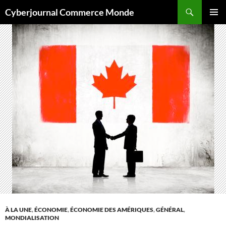
Aller
Recherche
Cyberjournal Commerce Monde
au
MENU
contenu
PRINCI
À LA UNE
,
ÉCONOMIE
,
ÉCONOMIE DES AMÉRIQUES
,
GÉNÉRAL
,
MONDIALISATION