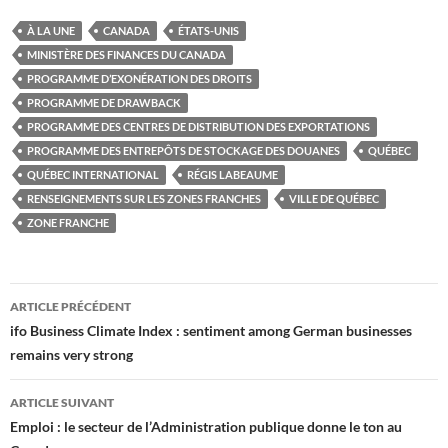
À LA UNE
CANADA
ÉTATS-UNIS
MINISTÈRE DES FINANCES DU CANADA
PROGRAMME D’EXONÉRATION DES DROITS
PROGRAMME DE DRAWBACK
PROGRAMME DES CENTRES DE DISTRIBUTION DES EXPORTATIONS
PROGRAMME DES ENTREPÔTS DE STOCKAGE DES DOUANES
QUÉBEC
QUÉBEC INTERNATIONAL
RÉGIS LABEAUME
RENSEIGNEMENTS SUR LES ZONES FRANCHES
VILLE DE QUÉBEC
ZONE FRANCHE
Navigation
ARTICLE PRÉCÉDENT
des
ifo Business Climate Index : sentiment among German businesses
remains very strong
articles
ARTICLE SUIVANT
Emploi : le secteur de l’Administration publique donne le ton au