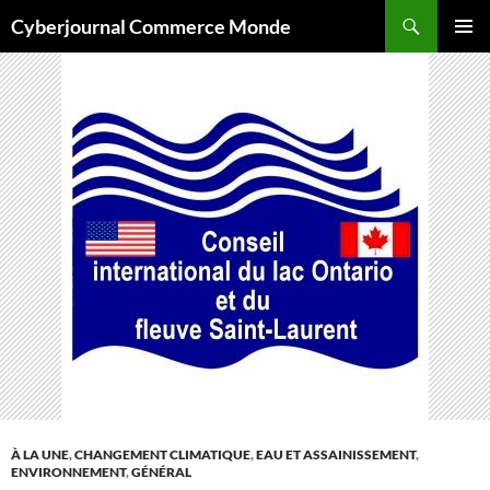
Aller
Recherche
Cyberjournal Commerce Monde
au
MENU
contenu
PRINCI
À LA UNE
,
CHANGEMENT CLIMATIQUE
,
EAU ET ASSAINISSEMENT
,
ENVIRONNEMENT
,
GÉNÉRAL