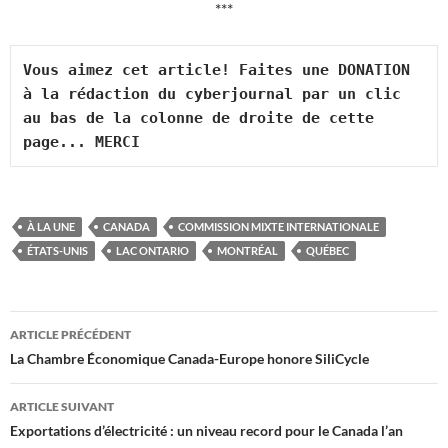
***
Vous aimez cet article! Faites une DONATION 
à la rédaction du cyberjournal par un clic 
au bas de la colonne de droite de cette 
page... MERCI
À LA UNE
CANADA
COMMISSION MIXTE INTERNATIONALE
ÉTATS-UNIS
LAC ONTARIO
MONTRÉAL
QUÉBEC
Navigation
ARTICLE PRÉCÉDENT
des
La Chambre Économique Canada-Europe honore SiliCycle
articles
ARTICLE SUIVANT
Exportations d’électricité : un niveau record pour le Canada l’an