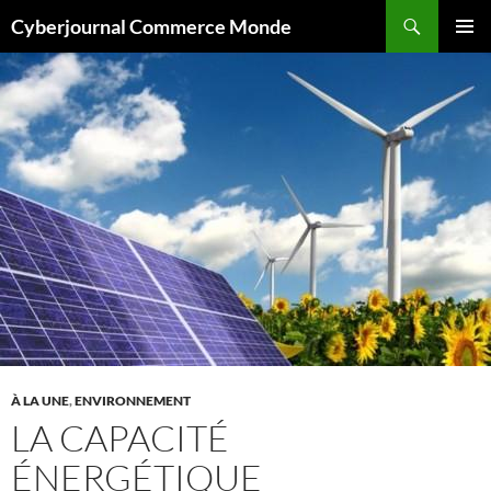
Aller
Recherche
Cyberjournal Commerce Monde
au
MENU
contenu
PRINCI
À LA UNE
,
ENVIRONNEMENT
LA CAPACITÉ
ÉNERGÉTIQUE