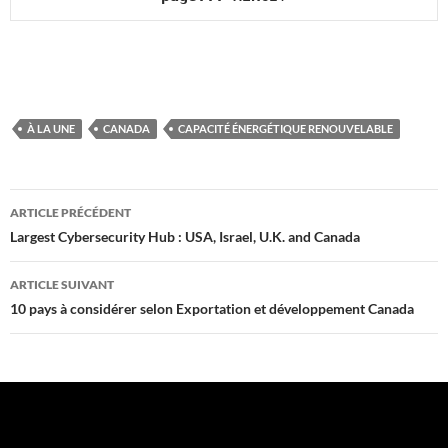
À LA UNE
CANADA
CAPACITÉ ÉNERGÉTIQUE RENOUVELABLE
Navigation
ARTICLE PRÉCÉDENT
des
Largest Cybersecurity Hub : USA, Israel, U.K. and Canada
articles
ARTICLE SUIVANT
10 pays à considérer selon Exportation et développement Canada