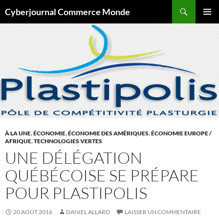
Aller
Recherche
Cyberjournal Commerce Monde
au
MENU
contenu
PRINCI
À LA UNE
,
ÉCONOMIE
,
ÉCONOMIE DES AMÉRIQUES
,
ÉCONOMIE EUROPE /
AFRIQUE
,
TECHNOLOGIES VERTES
UNE DÉLÉGATION
QUÉBÉCOISE SE PRÉPARE
POUR PLASTIPOLIS
20 AOÛT 2016
DANIEL ALLARD
LAISSER UN COMMENTAIRE