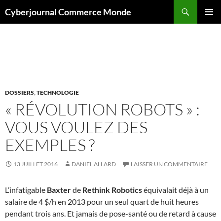
Aller
Recherche
Cyberjournal Commerce Monde
au
MENU
contenu
PRINCI
Archives par mot-clé : Yaskawa
DOSSIERS
,
TECHNOLOGIE
« RÉVOLUTION ROBOTS » :
VOUS VOULEZ DES
EXEMPLES ?
13 JUILLET 2016
DANIEL ALLARD
LAISSER UN COMMENTAIRE
L’infatigable
Baxter
de
Rethink Robotics
équivalait déjà à un
salaire de 4 $/h en 2013 pour un seul quart de huit heures
pendant trois ans. Et jamais de pose-santé ou de retard à cause