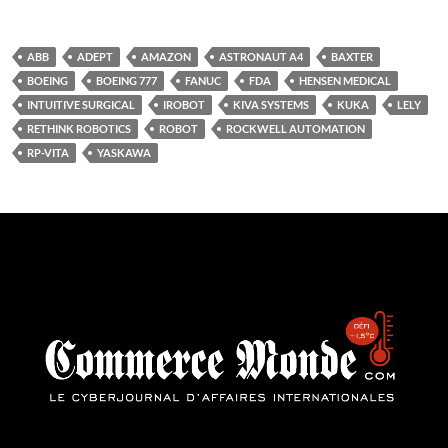
ABB
ADEPT
AMAZON
ASTRONAUT A4
BAXTER
BOEING
BOEING 777
FANUC
FDA
HENSEN MEDICAL
INTUITIVE SURGICAL
IROBOT
KIVA SYSTEMS
KUKA
LELY
RETHINK ROBOTICS
ROBOT
ROCKWELL AUTOMATION
RP-VITA
YASKAWA