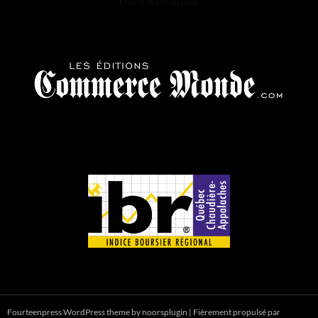
Fourteenpress WordPress theme by
noorsplugin
|
Fièrement propulsé par