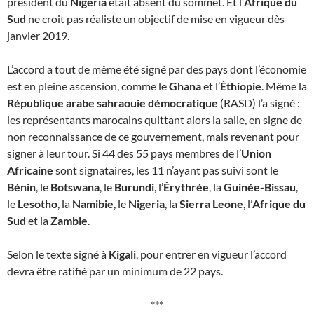
président du
Nigeria
était absent du sommet. Et l’
Afrique du
Sud
ne croit pas réaliste un objectif de mise en vigueur dès
janvier 2019.
L’accord a tout de même été signé par des pays dont l’économie
est en pleine ascension, comme le
Ghana
et l’
Éthiopie
. Même la
République arabe sahraouie démocratique
(RASD) l’a signé :
les représentants marocains quittant alors la salle, en signe de
non reconnaissance de ce gouvernement, mais revenant pour
signer à leur tour. Si 44 des 55 pays membres de l’
Union
Africaine
sont signataires, les 11 n’ayant pas suivi sont le
Bénin
, le
Botswana
, le
Burundi
, l’
Érythrée
, la
Guinée-Bissau
,
le
Lesotho
, la
Namibie
, le
Nigeria
, la
Sierra Leone
, l’
Afrique du
Sud
et la
Zambie
.
Selon le texte signé à
Kigali
, pour entrer en vigueur l’accord
devra être ratifié par un minimum de 22 pays.
***