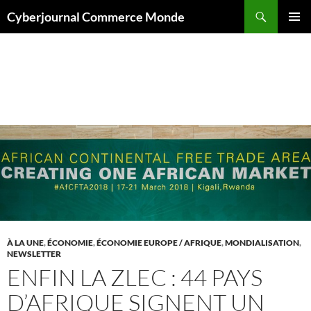
Aller
Recherche
Cyberjournal Commerce Monde
au
MENU
contenu
PRINCI
Archives par mot-clé : Union africaine
À LA UNE
,
ÉCONOMIE
,
ÉCONOMIE EUROPE / AFRIQUE
,
MONDIALISATION
,
NEWSLETTER
ENFIN LA ZLEC : 44 PAYS
D’AFRIQUE SIGNENT UN