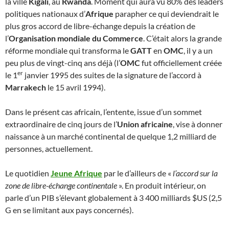
la ville
Kigali
, au
Rwanda
. Moment qui aura vu 80% des leaders
politiques nationaux d’
Afrique
parapher ce qui deviendrait le
plus gros accord de libre-échange depuis la création de
l’
Organisation mondiale du Commerce
. C’était alors la grande
réforme mondiale qui transforma le
GATT
en
OMC
, il y a un
peu plus de vingt-cinq ans déjà (l’
OMC
fut officiellement créée
er
le 1
janvier 1995 des suites de la signature de l’accord à
Marrakech
le 15 avril 1994).
Dans le présent cas africain, l’entente, issue d’un sommet
extraordinaire de cinq jours de l’
Union africaine
, vise à donner
naissance à un marché continental de quelque 1,2 milliard de
personnes, actuellement.
Le quotidien
Jeune Afrique
par le d’ailleurs de «
l’accord sur la
zone de libre-échange continentale
». En produit intérieur, on
parle d’un PIB s’élevant globalement à 3 400 milliards $US (2,5
G en se limitant aux pays concernés).