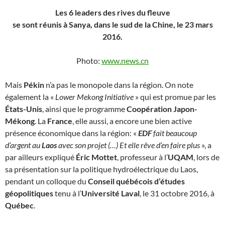
Les 6 leaders des rives du fleuve
se sont réunis à Sanya, dans le sud de la Chine, le 23 mars
2016.
Photo:
www.news.cn
Mais
Pékin
n’a pas le monopole dans la région. On note
également la «
Lower Mekong Initiative
» qui est promue par les
États-Unis
, ainsi que le programme
Coopération Japon-
Mékong
. La
France
, elle aussi, a encore une bien active
présence économique dans la région: «
EDF
fait beaucoup
d’argent au
Laos
avec son projet (…) Et elle rêve d’en faire plus
», a
par ailleurs expliqué
Éric Mottet
, professeur à l’
UQAM
, lors de
sa présentation sur la politique hydroélectrique du Laos,
pendant un colloque du
Conseil québécois d’études
géopolitiques
tenu à l’
Université Laval
, le 31 octobre 2016, à
Québec
.