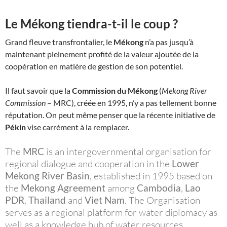
Le Mékong tiendra-t-il le coup ?
Grand fleuve transfrontalier, le
Mékong
n’a pas jusqu’à
maintenant pleinement profité de la valeur ajoutée de la
coopération en matière de gestion de son potentiel.
Il faut savoir que la
Commission du Mékong
(
Mekong River
Commission
– MRC), créée en 1995, n’y a pas tellement bonne
réputation. On peut même penser que la récente initiative de
Pékin
vise carrément à la remplacer.
The
MRC
is an intergovernmental organisation for
regional dialogue and cooperation in the
Lower
Mekong River Basin
, established in 1995 based on
the
Mekong Agreement
among
Cambodia
,
Lao
PDR
,
Thailand
and
Viet Nam
. The Organisation
serves as a regional platform for water diplomacy as
well as a knowledge hub of water resources