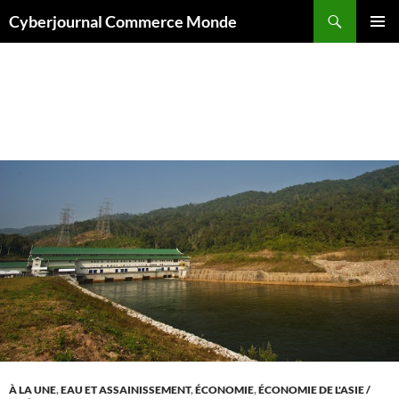
Aller
Recherche
Cyberjournal Commerce Monde
au
MENU
contenu
PRINCI
Archives par mot-clé : Thailand
À LA UNE
,
EAU ET ASSAINISSEMENT
,
ÉCONOMIE
,
ÉCONOMIE DE L'ASIE /