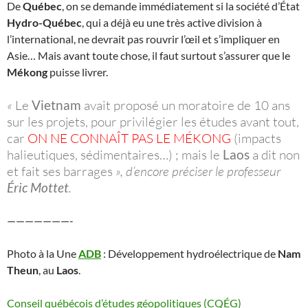
De
Québec
, on se demande immédiatement si la société d’État
Hydro-Québec
, qui a déjà eu une très active division à
l’international, ne devrait pas rouvrir l’œil et s’impliquer en
Asie… Mais avant toute chose, il faut surtout s’assurer que le
Mékong
puisse livrer.
«
Le
Vietnam
avait proposé un moratoire de 10 ans
sur les projets, pour privilégier les études avant tout,
car
ON NE CONNAÎT PAS LE MÉKONG
(impacts
halieutiques, sédimentaires…) ; mais le
Laos
a dit non
et fait ses barrages
», d’encore préciser le professeur
Éric Mottet
.
———————-
Photo à la Une
ADB
: Développement hydroélectrique de
Nam
Theun
, au
Laos
.
Conseil québécois d’études géopolitiques (CQÉG)