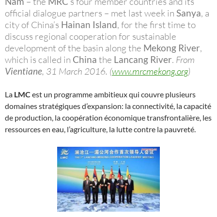
Nam
– the
MRC
’s four member countries and its
official dialogue partners – met last week in
Sanya
, a
city of China’s
Hainan Island
, for the first time to
discuss regional cooperation for sustainable
development of the basin along the
Mekong River
,
which is called in
China
the
Lancang River
.
From
Vientiane
, 31 March 2016. (
www.mrcmekong.org
)
La
LMC
est un programme ambitieux qui couvre plusieurs
domaines stratégiques d’expansion: la connectivité, la capacité
de production, la coopération économique transfrontalière, les
ressources en eau, l’agriculture, la lutte contre la pauvreté.