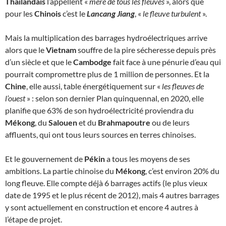
Thaïlandais
l’appellent «
mère de tous les fleuves
», alors que
pour les
Chinois
c’est le
Lancang Jiang
, «
le fleuve turbulent
».
Mais la multiplication des barrages hydroélectriques arrive
alors que le
Vietnam
souffre de la pire sécheresse depuis près
d’un siècle et que le
Cambodge
fait face à une pénurie d’eau qui
pourrait compromettre plus de 1 million de personnes. Et la
Chine
, elle aussi, table énergétiquement sur «
les fleuves de
l’ouest
» : selon son dernier Plan quinquennal, en 2020, elle
planifie que 63% de son hydroélectricité proviendra du
Mékong
, du
Salouen
et du
Brahmapoutre
ou de leurs
affluents, qui ont tous leurs sources en terres chinoises.
Et le gouvernement de
Pékin
a tous les moyens de ses
ambitions. La partie chinoise du
Mékong
, c’est environ 20% du
long fleuve. Elle compte déjà 6 barrages actifs (le plus vieux
date de 1995 et le plus récent de 2012), mais 4 autres barrages
y sont actuellement en construction et encore 4 autres à
l’étape de projet.