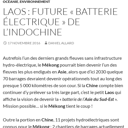
OCÉANIE
,
ENVIRONNEMENT
LAOS : FUTURE « BATTERIE
ÉLECTRIQUE » DE
L’INDOCHINE
17 NOVEMBRE 2016
DANIEL ALLARD
Autrefois l’un des derniers grands fleuves sans infrastructure
hydro-électrique, le
Mékong
pourrait bien devenir l’un des
fleuves les plus endigués en
Asie
, alors que d’ici 2030 quelque
70 barrages devraient devenir opérationnels tout au long des
presque 5 000 kilomètres de son cour. Si la
Chine
compte bien
continuer d’y prélever sa très large part, c’est le petit
Laos
qui
affiche la vision de devenir la «
batterie de l’
Asie du Sud-Est
».
Mission possible… si le
Mékong
tient le coup !
Outre la portion en
Chine
, 11 projets hydroélectriques sont
connus pour le
Mékong
: 2 chantiers de barrages actuellement