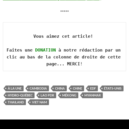
*****
Vous aimez cet article! 

Faites une 
DONATION
 à notre rédaction par un 
clic au bas de la colonne de droite de cette 
page... MERCI
!
À LA UNE
CAMBODIA
CHINA
CHINE
EDF
ÉTATS-UNIS
HYDRO-QUÉBEC
LAO PDR
MÉKONG
MYANMAR
THAILAND
VIET NAM