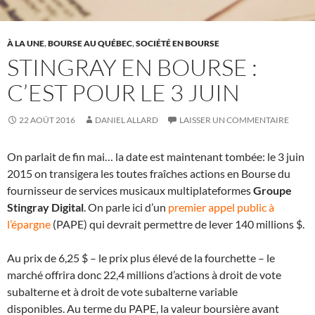
À LA UNE
,
BOURSE AU QUÉBEC
,
SOCIÉTÉ EN BOURSE
STINGRAY EN BOURSE :
C’EST POUR LE 3 JUIN
22 AOÛT 2016
DANIEL ALLARD
LAISSER UN COMMENTAIRE
On parlait de fin mai… la date est maintenant tombée: le 3 juin
2015 on transigera les toutes fraîches actions en Bourse du
fournisseur de services musicaux multiplateformes
Groupe
Stingray Digital
. On parle ici d’un
premier appel public à
l’épargne
(PAPE) qui devrait permettre de lever 140 millions $.
Au prix de 6,25 $ – le prix plus élevé de la fourchette – le
marché offrira donc 22,4 millions d’actions à droit de vote
subalterne et à droit de vote subalterne variable
disponibles. Au terme du PAPE, la valeur boursière avant