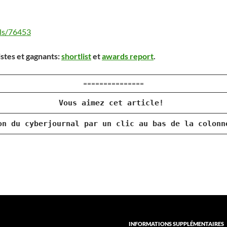
ils/76453
istes et gagnants:
shortlist
et
awards report
.
===============
Vous aimez cet article!
on du cyberjournal par un clic au bas de la colonn
INFORMATIONS SUPPLÉMENTAIRES