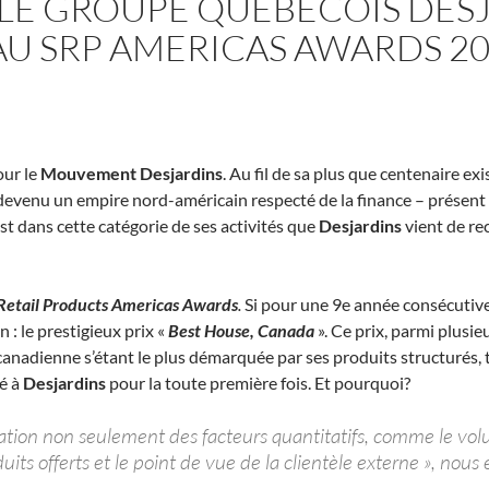
 LE GROUPE QUÉBÉCOIS DE
AU SRP AMERICAS AWARDS 2
our le
Mouvement Desjardins
. Au fil de sa plus que centenaire e
devenu un empire nord-américain respecté de la finance – présen
st dans cette catégorie de ses activités que
Desjardins
vient de re
Retail Products Americas Awards
.
Si pour une 9e année consécutiv
n : le prestigieux prix «
Best House, Canada
». Ce prix, parmi plusie
canadienne s’étant le plus démarquée par ses produits structurés,
né à
Desjardins
pour la toute première fois. Et pourquoi?
ation non seulement des facteurs quantitatifs, comme le vol
uits offerts et le point de vue de la clientèle externe », n