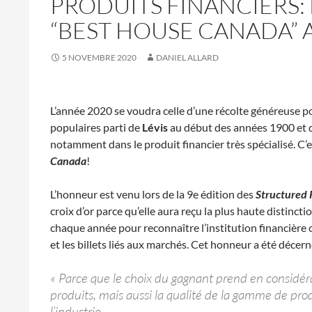
PRODUITS FINANCIERS:
“BEST HOUSE CANADA” 
5 NOVEMBRE 2020
DANIEL ALLARD
L’année 2020 se voudra celle d’une récolte généreuse p
populaires parti de
Lévis
au début des années 1900 et 
notamment dans le produit financier très spécialisé. C’e
Canada
!
L’honneur est venu lors de la 9e édition des
Structured 
croix d’or parce qu’elle aura reçu la plus haute distinctio
chaque année pour reconnaître l’institution financière 
et les billets liés aux marchés. Cet honneur a été décer
« Parce que le choix du gagnant prend en considér
produits, mais aussi la qualité de la gamme de prod
l’industrie.