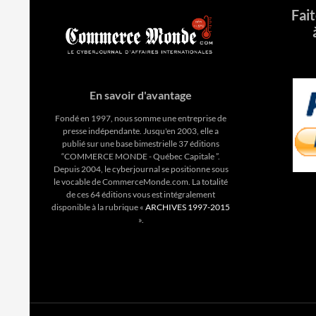
Fai
En savoir d'avantage
Fondé en 1997, nous somme une entreprise de
presse indépendante. Jusqu'en 2003, elle a
publié sur une base bimestrielle 37 éditions
“COMMERCE MONDE - Québec Capitale ”.
Depuis 2004, le cyberjournal se positionne sous
le vocable de CommerceMonde.com. La totalité
de ces 64 éditions vous est intégralement
disponible à la rubrique «
ARCHIVES 1997-2015
».