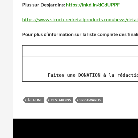
Plus sur Desjardins:
https://lnkd.in/dCdUPPF
https://www.structuredretailproducts.com/news/deta
Pour plus d’information sur la liste complète des final
Faites une DONATION à la rédacti
À LA UNE
DESJARDINS
SRP AWARDS