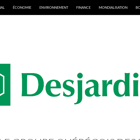
IAL
ÉCONOMIE
ENVIRONNEMENT
FINANCE
MONDIALISATION
B
rchives par mot-clé : SRP Awards