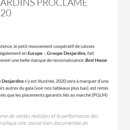
SJARDINS PROCLAMÉ
020
xistence, le petit mouvement coopératif de caisses
t également en
Europe
-,
Groupe Desjardins
, fait
cevoir une belle marque de reconnaissance:
Best House
e
Desjardins
s’y est illustrée, 2020 sera à marquer d’une
urs autres du gala (voir nos tableaux plus bas), est remis
 tels que les placements garantis liés au marché (PGLM)
ume de ventes réalisées et la performance des
ous explique une source bien documentée de