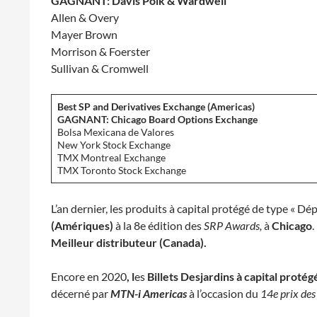
GAGNANT: Davis Polk & Wardwell
Allen & Overy
Mayer Brown
Morrison & Foerster
Sullivan & Cromwell
Best SP and Derivatives Exchange (Americas)
GAGNANT: Chicago Board Options Exchange
Bolsa Mexicana de Valores
New York Stock Exchange
TMX Montreal Exchange
TMX Toronto Stock Exchange
L’an dernier, les produits à capital protégé de type « Dé
(Amériques)
à la 8e édition des
SRP Awards,
à
Chicago
.
Meilleur distributeur (Canada).
Encore en 2020
, l
es
Billets Desjardins à capital proté
décerné par
MTN-i Americas
à l’occasion du
14e prix des