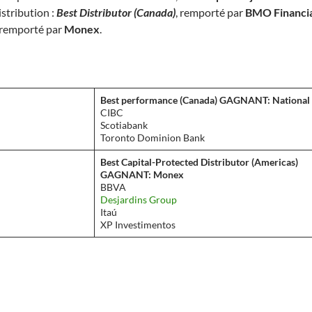
istribution :
Best Distributor (Canada)
, remporté par
BMO Financia
 remporté par
Monex
.
Best performance
(
Canada
)
GAGNANT
: Nationa
CIBC
Scotiabank
Toronto Dominion Bank
Best Capital-Protected Distributor (Americas)
GAGNANT: Monex
BBVA
Desjardins Group
Itaú
XP Investimentos