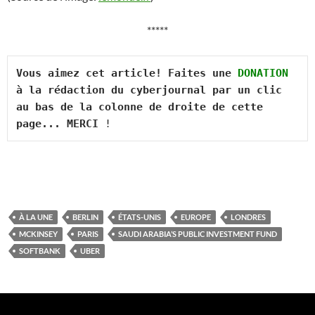
*****
Vous aimez cet article! Faites une 
DONATION
à la rédaction du cyberjournal par un clic 
au bas de la colonne de droite de cette 
page... MERCI
 !
À LA UNE
BERLIN
ÉTATS-UNIS
EUROPE
LONDRES
MCKINSEY
PARIS
SAUDI ARABIA’S PUBLIC INVESTMENT FUND
SOFTBANK
UBER