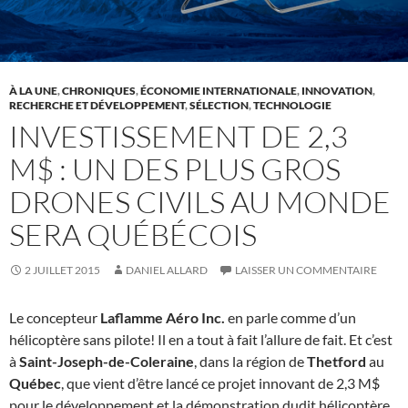
À LA UNE
,
CHRONIQUES
,
ÉCONOMIE INTERNATIONALE
,
INNOVATION
,
RECHERCHE ET DÉVELOPPEMENT
,
SÉLECTION
,
TECHNOLOGIE
INVESTISSEMENT DE 2,3
M$ : UN DES PLUS GROS
DRONES CIVILS AU MONDE
SERA QUÉBÉCOIS
2 JUILLET 2015
DANIEL ALLARD
LAISSER UN COMMENTAIRE
Le concepteur
Laflamme Aéro Inc.
en parle comme d’un
hélicoptère sans pilote! Il en a tout à fait l’allure de fait. Et c’est
à
Saint-Joseph-de-Coleraine
, dans la région de
Thetford
au
Québec
, que vient d’être lancé ce projet innovant de 2,3 M$
pour le développement et la démonstration dudit hélicoptère