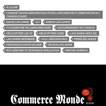
À LA UNE
CONSORTIUM EN AÉROSPATIALE POUR LA RECHERCHE ET L’INNOVATION AU
CANADA (CARIC)
DAVID LAFLAMME
DJI
ENRICK LAFLAMME
F1 VODAFONE MCLAREN MERCEDES
GOUVERNEMENT DU CANADA
HÉLICOPTÈRE LAF-01
HÉLICOPTÈRE LX300
LAFLAMME AÉRO INC.
LAFLAMME INGÉNIERIE
N.G.C. AÉROSPATIALE
PIERRE BÉLANGER
PROFESSEUR DAVID SAUSSIÉ
RÉJEAN LAFLAMME
ROY AÉRONEF ET AVIONIQUE SIMULATION
SINTERS AMERICA