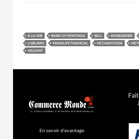
À LA UNE
BANK OF MONTREAL
BELL
BONBARDIER
LOBLAWS
MANULIFE FINANCIAL
MCCAIN FOODS
MET
VALEANT
Fai
En savoir d'avantage