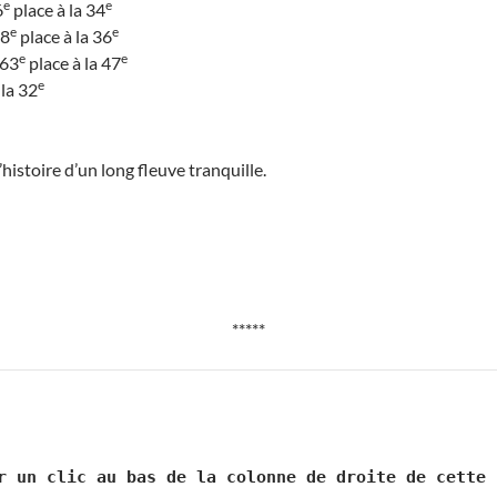
e
e
6
place à la 34
e
e
58
place à la 36
e
e
 63
place à la 47
e
 la 32
histoire d’un long fleuve tranquille.
*****
r un clic au bas de la colonne de droite de cette 