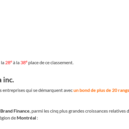
e
e
 la
28
à la
38
place de ce classement.
 inc.
des entreprises qui se démarquent avec
un bond de plus de 20 rang
r
Brand Finance
, parmi les cinq plus grandes croissances relatives
région de
Montréal
: