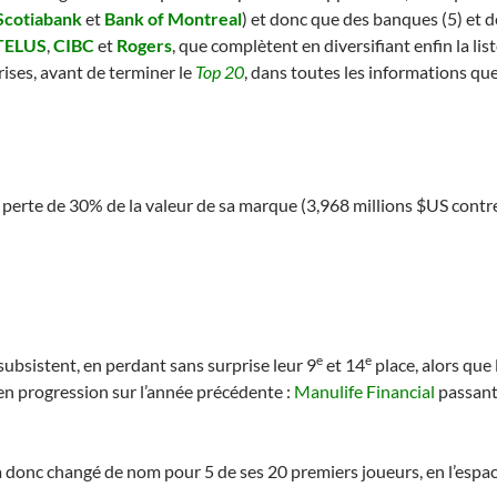
Scotiabank
et
Bank of Montreal
) et donc que des banques (5) et
TELUS
,
CIBC
et
Rogers
, que complètent en diversifiant enfin la lis
rises, avant de terminer le
Top 20
, dans toutes les informations que
perte de 30% de la valeur de sa marque (3,968 millions $US contr
e
e
 subsistent, en perdant sans surprise leur 9
et 14
place, alors que
n progression sur l’année précédente :
Manulife Financial
passant
 donc changé de nom pour 5 de ses 20 premiers joueurs, en l’espac