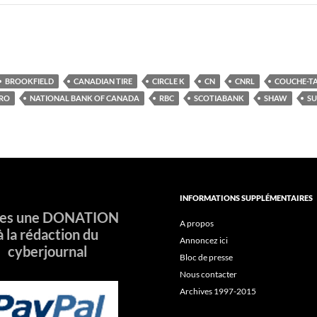
BROOKFIELD
CANADIAN TIRE
CIRCLE K
CN
CNRL
COUCHE-T
RO
NATIONAL BANK OF CANADA
RBC
SCOTIABANK
SHAW
SU
INFORMATIONS SUPPLÉMENTAIRES
tes une DONATION
A propos
à la rédaction du
Annoncez ici
cyberjournal
Bloc de presse
Nous contacter
Archives 1997-2015