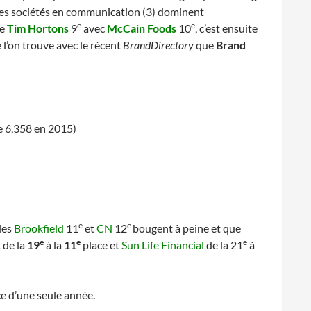
 des sociétés en communication (3) dominent
e
e
te
Tim Hortons
9
avec
McCain Foods
10
, c’est ensuite
 l’on trouve avec le récent
BrandDirectory
que
Brand
e 6,358 en 2015)
e
e
 les
Brookfield
11
et
CN
12
bougent à peine et que
e
e
e
 de la
19
à la
11
place et
Sun Life Financial
de la 21
à
e d’une seule année.