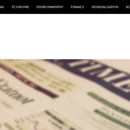
IAL
ÉCONOMIE
ENVIRONNEMENT
FINANCE
MONDIALISATION
B
rchives par mot-clé : RBC