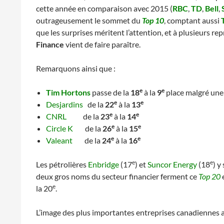
cette année en comparaison avec 2015 (
RBC
,
TD
,
Bell
,
outrageusement le sommet du
Top 10
, comptant aussi
que les surprises méritent l’attention, et à plusieurs rep
Finance
vient de faire paraître.
Remarquons ainsi que :
e
e
Tim Hortons
passe de la
18
à la
9
place malgré une 
e
e
Desjardins
de la
22
à la
13
e
e
CNRL
de la
23
à la
14
e
e
Circle K
de la
26
à la
15
e
e
Valeant
de la
24
à la
16
e
e
Les pétrolières
Enbridge
(17
) et
Suncor Energy
(18
) y
deux gros noms du secteur financier ferment ce
Top 20
e
e
la 20
.
L’image des plus importantes entreprises canadiennes a