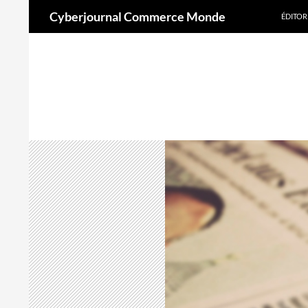
Aller
Recherche
Cyberjournal Commerce Monde
ÉDITOR
au
contenu
A