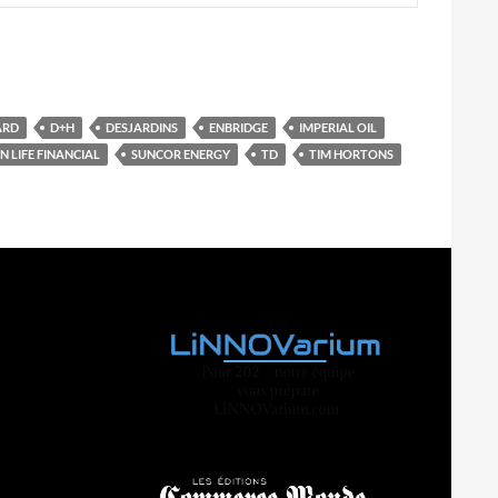
ARD
D+H
DESJARDINS
ENBRIDGE
IMPERIAL OIL
N LIFE FINANCIAL
SUNCOR ENERGY
TD
TIM HORTONS