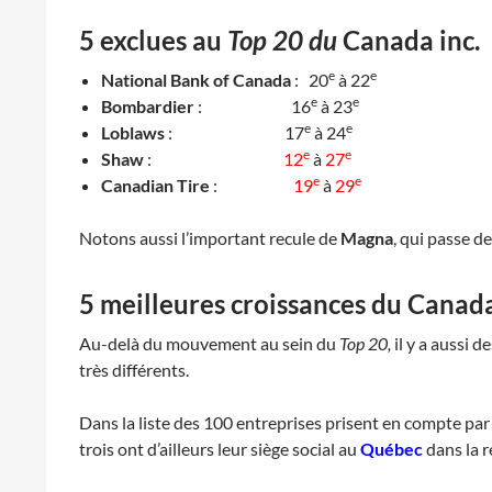
5 exclues au
Top 20 du
Canada inc.
e
e
National Bank of Canada
: 20
à 22
e
e
Bombardier
: 16
à 23
e
e
Loblaws
: 17
à 24
e
e
Shaw
:
12
à
27
e
e
Canadian Tire
:
19
à
29
Notons aussi l’important recule de
Magna
, qui passe de
5 meilleures croissances du Canada
Au-delà du mouvement au sein du
Top 20,
il y a aussi 
très différents.
Dans la liste des 100 entreprises prisent en compte pa
trois ont d’ailleurs leur siège social au
Québec
dans la 