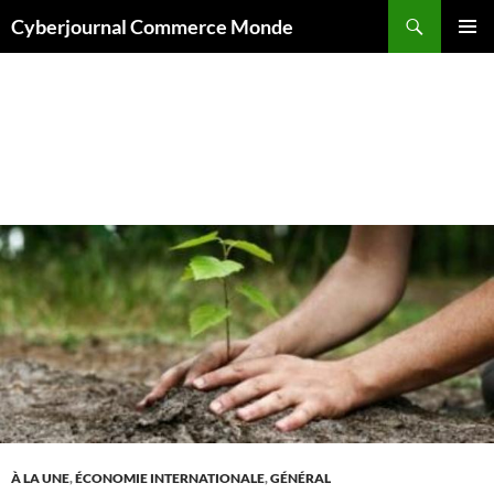
Aller
Recherche
Cyberjournal Commerce Monde
au
MENU
contenu
PRINCI
Archives par mot-clé : Rapport mondial sur les crises
alimentaires
À LA UNE
,
ÉCONOMIE INTERNATIONALE
,
GÉNÉRAL