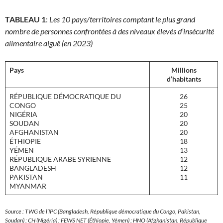
TABLEAU 1
:
Les 10 pays/territoires comptant le plus grand
nombre de personnes confrontées à des niveaux élevés d’insécurité
alimentaire aiguë (en 2023)
Pays
Millions
d’habitants
RÉPUBLIQUE DÉMOCRATIQUE DU
26
CONGO
25
NIGÉRIA
20
SOUDAN
20
AFGHANISTAN
20
ÉTHIOPIE
18
YÉMEN
13
RÉPUBLIQUE ARABE SYRIENNE
12
BANGLADESH
12
PAKISTAN
11
MYANMAR
Source : TWG de l’IPC (Bangladesh, République démocratique du Congo, Pakistan,
Soudan) ; CH (Nigéria) ; FEWS NET (Éthiopie, Yémen) ; HNO (Afghanistan, République