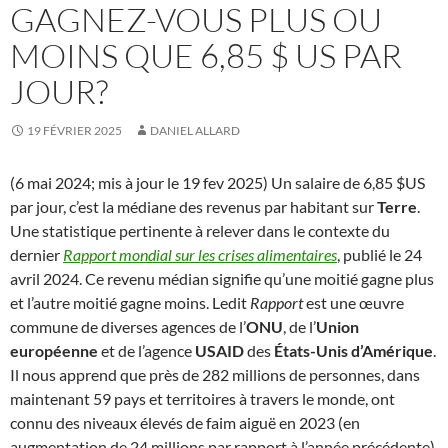
GAGNEZ-VOUS PLUS OU
MOINS QUE 6,85 $ US PAR
JOUR?
19 FÉVRIER 2025
DANIEL ALLARD
(6 mai 2024; mis à jour le 19 fev 2025) Un salaire de 6,85 $US
par jour, c’est la médiane des revenus par habitant sur
Terre
.
Une statistique pertinente à relever dans le contexte du
dernier
Rapport mondial sur les crises alimentaires
, publié le 24
avril 2024. Ce revenu médian signifie qu’une moitié gagne plus
et l’autre moitié gagne moins. Ledit
Rapport
est une œuvre
commune de diverses agences de l’
ONU
, de l’
Union
européenne
et de l’agence
USAID
des
États-Unis d’Amérique
.
Il nous apprend que près de 282 millions de personnes, dans
maintenant 59 pays et territoires à travers le monde, ont
connu des niveaux élevés de faim aiguë en 2023 (en
augmentation de 24 millions par rapport à l’année précédente).