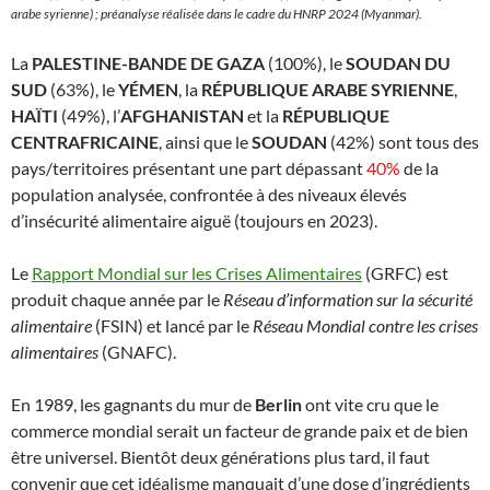
arabe syrienne) ; préanalyse réalisée dans le cadre du HNRP 2024 (Myanmar).
La
PALESTINE-BANDE DE GAZA
(100%), le
SOUDAN DU
SUD
(63%), le
YÉMEN
, la
RÉPUBLIQUE ARABE SYRIENNE
,
HAÏTI
(49%), l’
AFGHANISTAN
et la
RÉPUBLIQUE
CENTRAFRICAINE
, ainsi que le
SOUDAN
(42%) sont tous des
pays/territoires présentant une part dépassant
40%
de la
population analysée, confrontée à des niveaux élevés
d’insécurité alimentaire aiguë (toujours en 2023).
Le
Rapport Mondial sur les Crises Alimentaires
(GRFC) est
produit chaque année par le
Réseau d’information sur la sécurité
alimentaire
(FSIN) et lancé par le
Réseau Mondial contre les crises
alimentaires
(GNAFC).
En 1989, les gagnants du mur de
Berlin
ont vite cru que le
commerce mondial serait un facteur de grande paix et de bien
être universel. Bientôt deux générations plus tard, il faut
convenir que cet idéalisme manquait d’une dose d’ingrédients