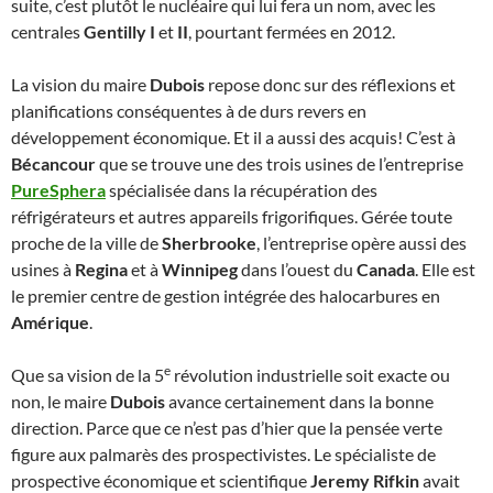
suite, c’est plutôt le nucléaire qui lui fera un nom, avec les
centrales
Gentilly I
et
II
, pourtant fermées en 2012.
La vision du maire
Dubois
repose donc sur des réflexions et
planifications conséquentes à de durs revers en
développement économique. Et il a aussi des acquis! C’est à
Bécancour
que se trouve une des trois usines de l’entreprise
PureSphera
spécialisée dans la récupération des
réfrigérateurs et autres appareils frigorifiques. Gérée toute
proche de la ville de
Sherbrooke
, l’entreprise opère aussi des
usines à
Regina
et à
Winnipeg
dans l’ouest du
Canada
. Elle est
le premier centre de gestion intégrée des halocarbures en
Amérique
.
e
Que sa vision de la 5
révolution industrielle soit exacte ou
non, le maire
Dubois
avance certainement dans la bonne
direction. Parce que ce n’est pas d’hier que la pensée verte
figure aux palmarès des prospectivistes. Le spécialiste de
prospective économique et scientifique
Jeremy Rifkin
avait