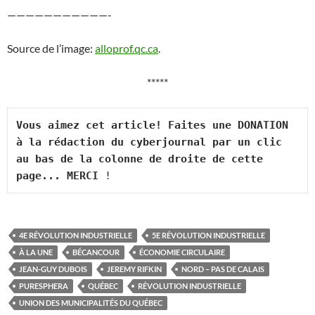
———————————-
Source de l’image:
alloprof.qc.ca
.
*****
Vous aimez cet article! Faites une DONATION 
à la rédaction du cyberjournal par un clic 
au bas de la colonne de droite de cette 
page... MERCI
 !
4E RÉVOLUTION INDUSTRIELLE
5E RÉVOLUTION INDUSTRIELLE
À LA UNE
BÉCANCOUR
ÉCONOMIE CIRCULAIRE
JEAN-GUY DUBOIS
JEREMY RIFKIN
NORD – PAS DE CALAIS
PURESPHERA
QUÉBEC
RÉVOLUTION INDUSTRIELLE
UNION DES MUNICIPALITÉS DU QUÉBEC