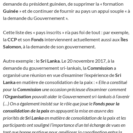
demande du président guinéen, de supprimer la « formation
Guinée
» et de continuer de fournir au pays un appui souple « à
la demande du Gouvernement ».
Cette liste des « pays inscrits » n’a pas foi de tout : par exemple,
la
CCP
et son
Fonds
interviennent actuellement aussi aux
Îles
Salomon
, à la demande de son gouvernement.
Autre exemple : le
Sri Lanka
. Le 20 novembre 2017, à la
demande du gouvernement sri-lankais, la
Commission
a
organisé une réunion en vue d’examiner l’expérience de
Sri
Lanka
en matière de consolidation de la paix : «
Elle a constitué
pour la
Commission
une occasion précieuse d’examiner comment
l’
Organisation
pouvait aider le Gouvernement sri-lankais à l’avenir
(…) On a également insisté sur le rôle que joue le
Fonds pour la
consolidation de la paix
en appuyant la mise en œuvre des
priorités de
Sri Lanka
en matière de consolidation de la paix et les
participants ont souligné l’importance d’un tel échange de vues en
tant que bonne pratique pour améliorer la coordination entre la