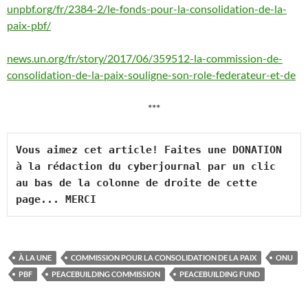
unpbf.org/fr/2384-2/le-fonds-pour-la-consolidation-de-la-
paix-pbf/
news.un.org/fr/story/2017/06/359512-la-commission-de-
consolidation-de-la-paix-souligne-son-role-federateur-et-de
***
Vous aimez cet article! Faites une DONATION 
à la rédaction du cyberjournal par un clic 
au bas de la colonne de droite de cette 
page... MERCI
À LA UNE
COMMISSION POUR LA CONSOLIDATION DE LA PAIX
ONU
PBF
PEACEBUILDING COMMISSION
PEACEBUILDING FUND