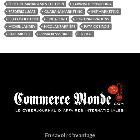
ÉCOLE DE MANAGEMENT DE LYON
FARWIND CONSULTING
FRÉDÉRIC LUCAS
GUARANA MARKETING
INIT MARKETING
L TECH SOLUTION
LINDA LORD
LORD INNOVATIONS
MICHEL LANDRY
NICOLAS BARRIÈRE
PATRICK SIROIS
PAUL MILLIER
PRIMA RESSOURCE
TRIODE
En savoir d'avantage