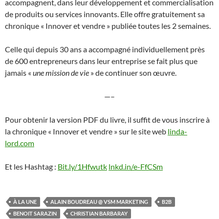
accompagnent, dans leur développement et commercialisation
de produits ou services innovants. Elle offre gratuitement sa
chronique « Innover et vendre » publiée toutes les 2 semaines.
Celle qui depuis 30 ans a accompagné individuellement près
de 600 entrepreneurs dans leur entreprise se fait plus que
jamais «
une mission de vie
» de continuer son œuvre.
—–
Pour obtenir la version PDF du livre, il suffit de vous inscrire à
la chronique « Innover et vendre » sur le site web
linda-
lord.com
Et les Hashtag :
Bit.ly/1Hfwutk
lnkd.in/e-FfCSm
À LA UNE
ALAIN BOUDREAU @ VSM MARKETING
B2B
BENOIT SARAZIN
CHRISTIAN BARBARAY