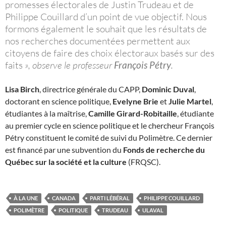
promesses électorales de Justin Trudeau et de
Philippe Couillard d’un point de vue objectif. Nous
formons également le souhait que les résultats de
nos recherches documentées permettent aux
citoyens de faire des choix électoraux basés sur des
faits
», observe le professeur
François Pétry
.
Lisa Birch
, directrice générale du CAPP,
Dominic Duval
,
doctorant en science politique,
Evelyne Brie
et
Julie Martel
,
étudiantes à la maîtrise,
Camille Girard-Robitaille
, étudiante
au premier cycle en science politique et le chercheur François
Pétry constituent le comité de suivi du Polimètre. Ce dernier
est financé par une subvention du
Fonds de recherche du
Québec sur la société et la culture
(FRQSC).
À LA UNE
CANADA
PARTI LÉBÉRAL
PHILIPPE COUILLARD
POLIMÈTRE
POLITIQUE
TRUDEAU
ULAVAL