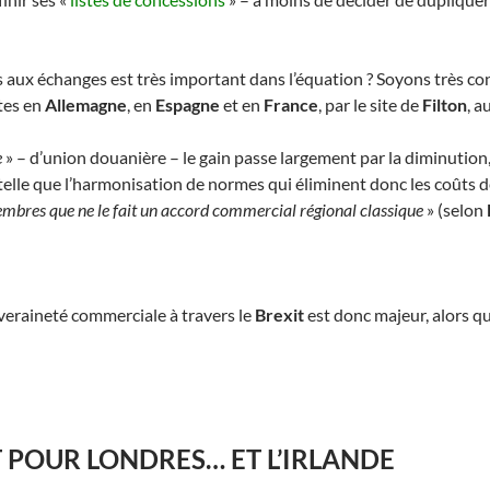
s aux échanges est très important dans l’équation ? Soyons très conc
ites en
Allemagne
, en
Espagne
et en
France
, par le site de
Filton
, a
e
» – d’union douanière – le gain passe largement par la diminution, 
telle que l’harmonisation de normes qui éliminent donc les coûts de 
embres que ne le fait un accord commercial régional classique
» (selon
veraineté commerciale à travers le
Brexit
est donc majeur, alors qu
T POUR LONDRES… ET L’IRLANDE