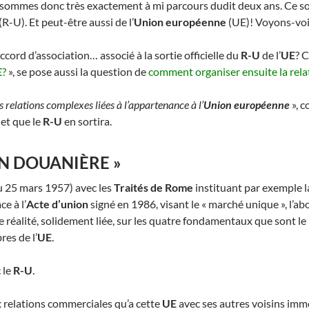
 sommes donc très exactement à mi parcours dudit deux ans. Ce son
(R-U). Et peut-être aussi de l’
Union européenne
(UE)! Voyons-vo
cord d’association… associé à la sortie officielle du
R-U
de l’
UE
? C
E
?
», se pose aussi la question de
comment organiser ensuite la rel
s relations complexes liées à l’appartenance à l’
Union européenne
», 
 et que le
R-U
en sortira.
ON DOUANIÈRE »
u 25 mars 1957) avec les
Traités de Rome
instituant par exemple 
e à l’
Acte d’union
signé en 1986, visant le « marché unique », l’ab
éalité, solidement liée, sur les quatre fondamentaux que sont le l
res de l’
UE
.
 le
R-U
.
ux relations commerciales qu’a cette
UE
avec ses autres voisins imm