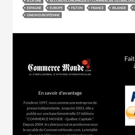
À LA UNE
ACCORD ÉCONOMIQUE ET COMMERCIAL GLOBAL (AEC
ESPAGNE
EUROPE
FILTON
FRANCE
IRLANDE
UNION EUROPÉENNE
Fai
En savoir d'avantage
Fondé en 1997, nous somme une entreprise de
presse indépendante. Jusqu'en 2003, elle a
publié sur une base bimestrielle 37 éditions
“COMMERCE MONDE - Québec Capitale ”.
Depuis 2004, le cyberjournal se positionne sous
le vocable de CommerceMonde.com. La totalité