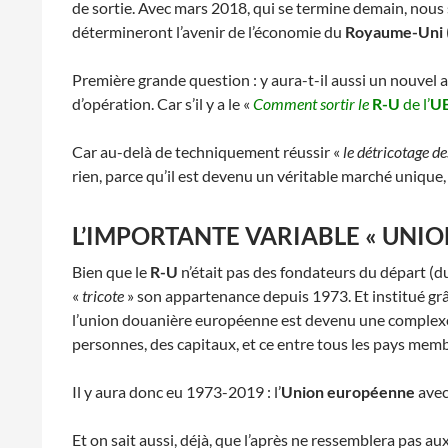
de sortie. Avec mars 2018, qui se termine demain, nous
détermineront l’avenir de l’économie du
Royaume-Uni
Première grande question : y aura-t-il aussi un nouvel ac
d’opération. Car s’il y a le «
Comment sortir le
R-U
de l’
U
Car au-delà de techniquement réussir «
le détricotage de
rien, parce qu’il est devenu un véritable marché unique,
L’IMPORTANTE VARIABLE « UNI
Bien que le
R-U
n’était pas des fondateurs du départ (d
«
tricote
» son appartenance depuis 1973. Et institué grâc
l’union douanière européenne est devenu une complexe r
personnes, des capitaux, et ce entre tous les pays memb
Il y aura donc eu 1973-2019 : l’
Union européenne
avec
Et on sait aussi, déjà, que l’après ne ressemblera pas a