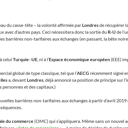
ceau du casse-tête – la volonté affirmée par
Londres
de récupérer la
 avec d’autres pays. Ceci nécessitera donc la sortie du
R-U
de l’u
 les barrières non-tarifaires aux échanges (en passant, la bête noir
à celui
Turquie
–
UE
, ni à l’
Espace économique européen
(EEE) imp
cial global de type classique, tel que l’
AECG
récemment signé en
lles
a, devant
Londres
, déjà annoncé sa position de principe sur l
es personnes et des capitaux.)
velles barrières non-tarifaires aux échanges à partir d’avril 2019 
onséquences.
ale du commerce
(OMC) qui s’appliquera. Même sans un nouvel 
inir ses «
listes de concessions
» – à moins de décider de dupliquer c