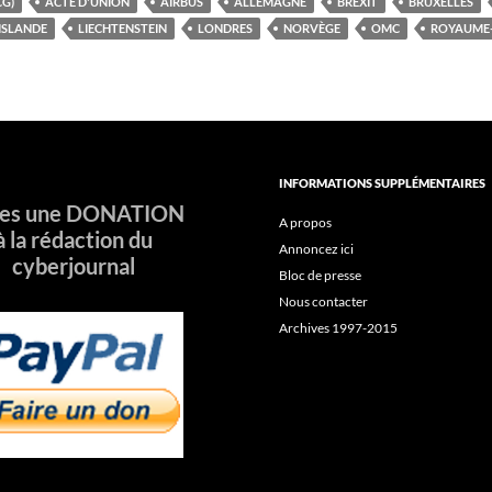
G)
ACTE D'UNION
AIRBUS
ALLEMAGNE
BREXIT
BRUXELLES
ISLANDE
LIECHTENSTEIN
LONDRES
NORVÈGE
OMC
ROYAUME-
INFORMATIONS SUPPLÉMENTAIRES
tes une DONATION
A propos
à la rédaction du
Annoncez ici
cyberjournal
Bloc de presse
Nous contacter
Archives 1997-2015