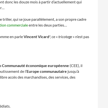
t donc les douze mois à partir d’actuellement qui
ir…
e triller, qui se joue parallèlement, a son propre cadre
ation commerciale
entre les deux parties…
comme en parle
Vincent Vicard
*, ce «
tricotage
» n’est pas
la
Communauté économique européenne
(CEE), il
outissement de l’
Europe communautaire
jusqu’à
ibre accès des marchandises, des services, des
édiats.