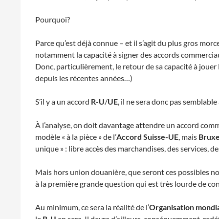
Pourquoi?
Parce qu’est déjà connue – et il s’agit du plus gros mor
notamment la capacité à signer des accords commerciaux
Donc, particulièrement, le retour de sa capacité à jouer
depuis les récentes années…)
S’il y a un accord
R-U
/
UE
, il ne sera donc pas semblable 
À l’analyse, on doit davantage attendre un accord commer
modèle « à la pièce » de l’
Accord Suisse-UE
, mais
Bruxe
unique » : libre accès des marchandises, des services, d
Mais hors union douanière, que seront ces possibles nou
à la première grande question qui est très lourde de c
Au minimum, ce sera la réalité de l’
Organisation mondi
le
R-U
en sera. Il devra d’ailleurs, conséquemment, redéf