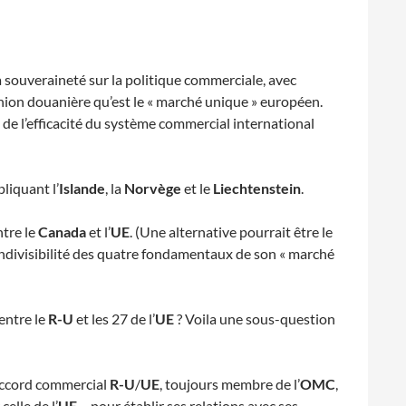
 souveraineté sur la politique commerciale, avec
nion douanière qu’est le « marché unique » européen.
e de l’efficacité du système commercial international
liquant l’
Islande
, la
Norvège
et le
Liechtenstein
.
tre le
Canada
et l’
UE
. (Une alternative pourrait être le
’indivisibilité des quatre fondamentaux de son « marché
entre le
R-U
et les 27 de l’
UE
? Voila une sous-question
accord commercial
R-U
/
UE
, toujours membre de l’
OMC
,
elle de l’
UE
– pour établir ses relations avec ses