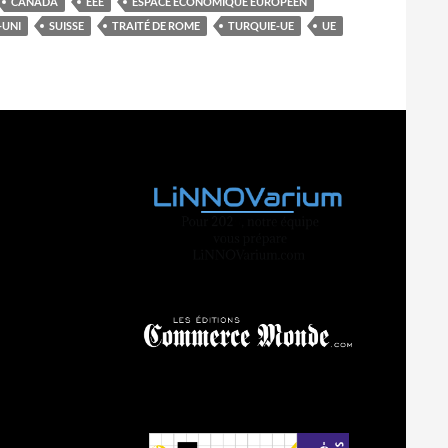
CANADA
EEE
ESPACE ÉCONOMIQUE EUROPÉEN
UNI
SUISSE
TRAITÉ DE ROME
TURQUIE-UE
UE