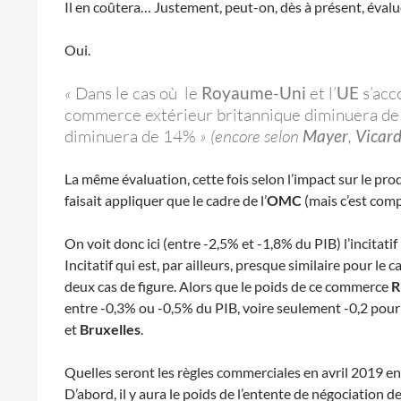
Il en coûtera… Justement, peut-on, dès à présent, éval
Oui.
«
Dans le cas où le
Royaume-Uni
et l’
UE
s’acc
commerce extérieur britannique diminuera de 
diminuera de 14%
» (encore selon
Mayer
,
Vicar
La même évaluation, cette fois selon l’impact sur le pr
faisait appliquer que le cadre de l’
OMC
(mais c’est com
On voit donc ici (entre -2,5% et -1,8% du PIB) l’incitat
Incitatif qui est, par ailleurs, presque similaire pour le ca
deux cas de figure. Alors que le poids de ce commerce
R
entre -0,3% ou -0,5% du PIB, voire seulement -0,2 pour 
et
Bruxelles
.
Quelles seront les règles commerciales en avril 2019 en
D’abord, il y aura le poids de l’entente de négociation de