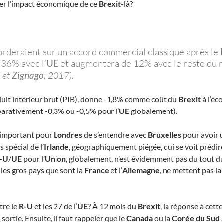
uer l’impact économique de ce
Brexit
-là?
orderaient sur un accord commercial classique après le
36% avec l’
UE
et augmentera de 12% avec le reste du 
d
et
Zignago
; 2017).
oduit intérieur brut (PIB), donne -1,8% comme coût du
Brexit
à l’é
parativement -0,3% ou -0,5% pour l’
UE
globalement).
if important pour
Londres
de s’entendre avec
Bruxelles
pour avoir 
s spécial de l’
Irlande
, géographiquement piégée, qui se voit prédi
-U
/
UE
pour l’
Union
, globalement, n’est évidemment pas du tout d
les gros pays que sont la
France
et l’
Allemagne
, ne mettent pas 
tre le
R-U
et les 27 de l’
UE
? À 12 mois du
Brexit
, la réponse à cett
 sortie. Ensuite, il faut rappeler que le
Canada
ou la
Corée du Sud