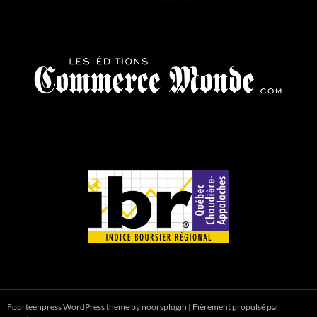
Fourteenpress WordPress theme by
noorsplugin
|
Fièrement propulsé par