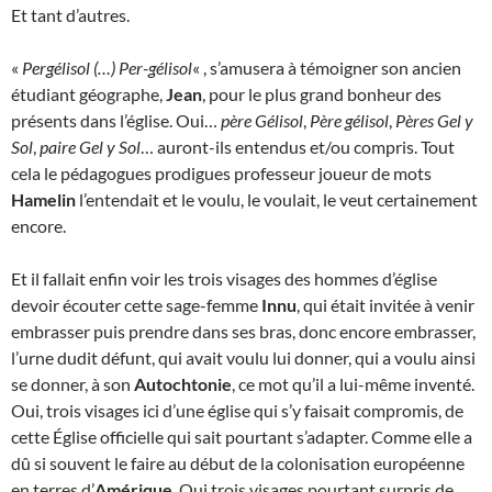
Et tant d’autres.
«
Pergélisol (…) Per-gélisol
« , s’amusera à témoigner son ancien
étudiant géographe,
Jean
, pour le plus grand bonheur des
présents dans l’église. Oui…
père Gélisol
,
Père gélisol
,
Pères Gel y
Sol
,
paire Gel y Sol
… auront-ils entendus et/ou compris. Tout
cela le pédagogues prodigues professeur joueur de mots
Hamelin
l’entendait et le voulu, le voulait, le veut certainement
encore.
Et il fallait enfin voir les trois visages des hommes d’église
devoir écouter cette sage-femme
Innu
, qui était invitée à venir
embrasser puis prendre dans ses bras, donc encore embrasser,
l’urne dudit défunt, qui avait voulu lui donner, qui a voulu ainsi
se donner, à son
Autochtonie
, ce mot qu’il a lui-même inventé.
Oui, trois visages ici d’une église qui s’y faisait compromis, de
cette Église officielle qui sait pourtant s’adapter. Comme elle a
dû si souvent le faire au début de la colonisation européenne
en terres d’
Amérique
. Oui trois visages pourtant surpris de