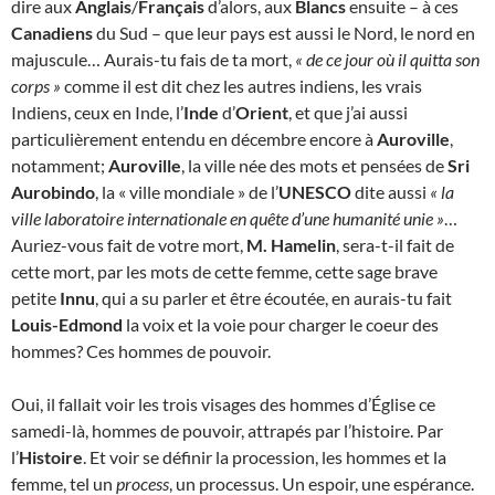
dire aux
Anglais
/
Français
d’alors, aux
Blancs
ensuite – à ces
Canadiens
du Sud – que leur pays est aussi le Nord, le nord en
majuscule… Aurais-tu fais de ta mort,
« de ce jour où il quitta son
corps »
comme il est dit chez les autres indiens, les vrais
Indiens, ceux en Inde, l’
Inde
d’
Orient
, et que j’ai aussi
particulièrement entendu en décembre encore à
Auroville
,
notamment;
Auroville
, la ville née des mots et pensées de
Sri
Aurobindo
, la « ville mondiale » de l’
UNESCO
dite aussi
« la
ville laboratoire internationale en quête d’une humanité unie »
…
Auriez-vous fait de votre mort,
M. Hamelin
, sera-t-il fait de
cette mort, par les mots de cette femme, cette sage brave
petite
Innu
, qui a su parler et être écoutée, en aurais-tu fait
Louis-Edmond
la voix et la voie pour charger le coeur des
hommes? Ces hommes de pouvoir.
Oui, il fallait voir les trois visages des hommes d’Église ce
samedi-là, hommes de pouvoir, attrapés par l’histoire. Par
l’
Histoire
. Et voir se définir la procession, les hommes et la
femme, tel un
process
, un processus. Un espoir, une espérance.