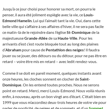
Jusqu’à ce jour choisi pour honorer sa mort, on pourra le
penser, il aura été joliment espiègle avec la vie, ce
Louis-
Edmond Hamelin
. Lui qui l’aimait tant la vie. Oui, dans cette
belle ville qui s’affaire à ses affaires d’hiver, il ne sera pas facile
ce matin-là de le rejoindre dans l’église
St-Dominique
de la
majestueuse
Grande-Allée
de sa
Haute-Ville
. Pour les
arrivants d’est c’est route bloquée tout au long des plaines
d’
Abraham
pour cause de
Pentathlon des neiges
! Il faudra
jouer ou se jouer, des détours ou du détour, pour ne pas être en
retard – voire être mis en retard – avec ledit rendez-vous.
Comme il se doit en pareil moment, quelques instants avant
onze heures, les cloches sonnent en clocher de
Saint-
Dominique
. On les entend toutes proches. Nous ne serons
point en retard. Merci, merci Louis-Edmond. Nous voilà réunis
enfin, à nouveau, après un bon vingt ans d’écart. C’était bien en
1999 que vous m’accordiez deux-trois heures de votre vie pour
parler de nordicité, de neiges et de sommets, et d’un
Sommet
…