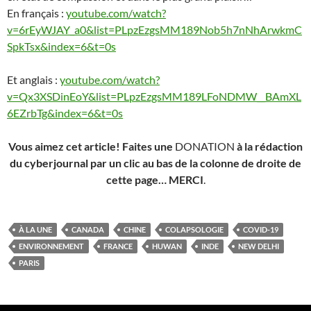
En français :
youtube.com/watch?
v=6rEyWJAY_a0&list=PLpzEzgsMM189Nob5h7nNhArwkmC
SpkTsx&index=6&t=0s
Et anglais :
youtube.com/watch?
v=Qx3XSDinEoY&list=PLpzEzgsMM189LFoNDMW__BAmXL
6EZrbTg&index=6&t=0s
Vous aimez cet article! Faites une
DONATION
à la rédaction
du cyberjournal par un clic au bas de la colonne de droite de
cette page… MERCI
.
À LA UNE
CANADA
CHINE
COLAPSOLOGIE
COVID-19
ENVIRONNEMENT
FRANCE
HUWAN
INDE
NEW DELHI
PARIS