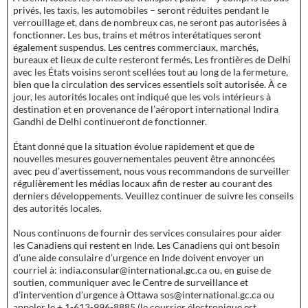
privés, les taxis, les automobiles – seront réduites pendant le
verrouillage et, dans de nombreux cas, ne seront pas autorisées à
fonctionner. Les bus, trains et métros interétatiques seront
également suspendus. Les centres commerciaux, marchés,
bureaux et lieux de culte resteront fermés. Les frontières de Delhi
avec les États voisins seront scellées tout au long de la fermeture,
bien que la circulation des services essentiels soit autorisée. À ce
jour, les autorités locales ont indiqué que les vols intérieurs à
destination et en provenance de l’aéroport international Indira
Gandhi de Delhi continueront de fonctionner.
Étant donné que la situation évolue rapidement et que de
nouvelles mesures gouvernementales peuvent être annoncées
avec peu d’avertissement, nous vous recommandons de surveiller
régulièrement les médias locaux afin de rester au courant des
derniers développements. Veuillez continuer de suivre les conseils
des autorités locales.
Nous continuons de fournir des services consulaires pour aider
les Canadiens qui restent en Inde. Les Canadiens qui ont besoin
d’une aide consulaire d’urgence en Inde doivent envoyer un
courriel à: india.consular@international.gc.ca ou, en guise de
soutien, communiquer avec le Centre de surveillance et
d’intervention d’urgence à Ottawa sos@international.gc.ca ou
appeler le + 1-613-996-8885 (le courrier électronique est