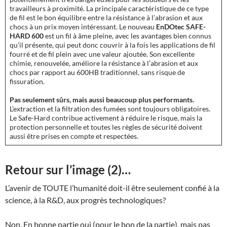
travailleurs à proximité. La principale caractéristique de ce type
de fil est le bon équilibre entre la résistance à l’abrasion et aux
chocs à un prix moyen intéressant. Le nouveau
EnDOtec
SAFE-
HARD 600
est un fil à âme pleine, avec les avantages bien connus
qu’il présente, qui peut donc couvrir à la fois les applications de fil
fourré et de fil plein avec une valeur ajoutée. Son excellente
chimie, renouvelée, améliore la résistance à l’abrasion et aux
chocs par rapport au 600HB traditionnel, sans risque de
fissuration.
Pas seulement sûrs, mais aussi beaucoup plus performants.
L’extraction et la filtration des fumées sont toujours obligatoires.
Le Safe-Hard contribue activement à réduire le risque, mais la
protection personnelle et toutes les règles de sécurité doivent
aussi être prises en compte et respectées.
Retour sur l’image (2)…
L’avenir de TOUTE l’humanité doit-il être seulement confié à la
science, à la R&D, aux progrès technologiques?
Non. En bonne partie oui (pour le bon de la partie), mais pas