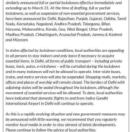
similarly announced full or partial lockdowns effective immediately and
extending up to March 31. At the time of drafting, full or partial
lockdowns, as well as suspension of non-essential government services,
have been announced for Delhi, Rajasthan, Punjab, Gujarat, Odisha, Tamil
Nadu, Karnataka, Nagaland, Andhra Pradesh, Telangana, Bihar,
Haryana, Maharashtra, Kerala, Goa, West Bengal, Uttar Pradesh,
Madhya Pradesh, Chhattisgarh, Arunachal Pradesh, Jammu & Kashmir
and Mizoram.
In states affected by lockdown conditions, local authorities are appealing
to all persons to stay indoors and only leave if necessary to acquire
essential items. In Delhi, all forms of public transport – including private
buses, taxis, autos, e-rickshaws – will be curtailed during the lockdown
and in many instances will not be allowed to operate. Inter-state buses,
trains, and metro services will also be suspended. Shopping malls, markets,
offices and places of worship will remain closed. The borders of Delhi with
adjoining states will be sealed throughout the lockdown, although the
movement of essential services will be allowed. To date, local authorities
have indicated that domestic flights to and from Indira Gandhi
International Airport in Delhi will continue to operate.
As this is a rapidly evolving situation and new government measures may
be announced with little warning, we recommend that you regularly
monitor local media in order to stay abreast of latest developments.
Please continue to follow the advice of local authorities.