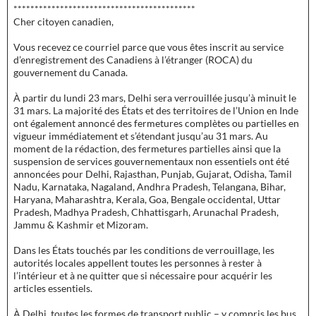
*******************************************
Cher citoyen canadien,
Vous recevez ce courriel parce que vous êtes inscrit au service
d’enregistrement des Canadiens à l’étranger (ROCA) du
gouvernement du Canada.
À partir du lundi 23 mars, Delhi sera verrouillée jusqu’à minuit le
31 mars. La majorité des États et des territoires de l’Union en Inde
ont également annoncé des fermetures complètes ou partielles en
vigueur immédiatement et s’étendant jusqu’au 31 mars. Au
moment de la rédaction, des fermetures partielles ainsi que la
suspension de services gouvernementaux non essentiels ont été
annoncées pour Delhi, Rajasthan, Punjab, Gujarat, Odisha, Tamil
Nadu, Karnataka, Nagaland, Andhra Pradesh, Telangana, Bihar,
Haryana, Maharashtra, Kerala, Goa, Bengale occidental, Uttar
Pradesh, Madhya Pradesh, Chhattisgarh, Arunachal Pradesh,
Jammu & Kashmir et Mizoram.
Dans les États touchés par les conditions de verrouillage, les
autorités locales appellent toutes les personnes à rester à
l’intérieur et à ne quitter que si nécessaire pour acquérir les
articles essentiels.
À Delhi, toutes les formes de transport public – y compris les bus