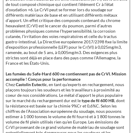
de tout composé chimique qui contient l’élément Cr à l’état
d’oxydation +6. Le CrVI peut se former lors du soudage sur
différents matériaux de base et en utilisant différents métaux
d’apport. Un effet critique des composés contenant du chrome
hexavalent (CrVI) est le cancer du poumon, parmi d’autres
problèmes physiques comme l’hypersensibilité, la corrosion
cutanée, l’irritation des voies respiratoires et celle du tractus
gastro-intestinal. La Directive européenne 2017/2398 fixe la limite
d’exposition professionnelle (LEP) pour le Cr(VI) à 0,025mg/m3,
ramenée, au bout de 5 ans, à 0,005mg/m3. Des exigences plus
strictes sont déjà en place dans des pays comme l’Allemagne, la
France et les États-Unis.
Les fumées du Safe-Hard 600 ne contiennent pas de CrVI. Mission
accomplie !
Conçus pour la performance
Chez
Castolin Eutectic
, en tant qu’experts en rechargement, nous
plaçons toujours les soudeurs et les travailleurs à proximité au
coeur de nos considérations. Le métal d’apport le plus populaire
sur le marché du rechargement dur est le
type de fil 600 HB
, dont
la résistance est basée sur la chimie 9%Cr et 0,6%C. Selon les
chiffres de l’Association européenne du soudage, nous pouvons
estimer à 1 000 tonnes le volume de fil fourré et à 1 800 tonnes le
volume de fil plein utilisés rien qu’en Europe. Les émissions de
CrVI provenant de ce grand volume de matériau de soudage sont
potentiellement très dangereuses pour les soudeurs et les