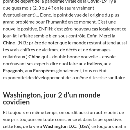
point de départ de la pandémie virale de la
Covid-19
il y a
quelques mois (2, 3 ou 4 ? on le saura vraiment
éventuellement)… Donc, le point de vue de l’origine du plus
grand problème pour l’humanité en ce moment. C’est une
nouvelle positive, ENFIN: c’est zéro nouveau cas localement ce
jour-là; l’affaire semble bien sous contrôle. Enfin. Merci la
Chine
! (N.B.: prière de noter que le monde restant attend aussi
tes vrais chiffres de victimes, de décès et de dommages
collatéraux.)
Chine
qui – double bonne nouvelle – envoie
dorénavant ses experts dire quoi faire aux
Italiens
, aux
Espagnols
, aux
Européens
globalement, tous en état
exponentiel de développement de la même dite crise sanitaire.
Washington, jour 2 d’un monde
covidien
Et toujours en même temps, on ourdit aussi un autre point de
vue pris toujours en toute conscience et dans la perspective,
cette fois, de la vie à
Washington D.C.
(
USA
) ce toujours matin