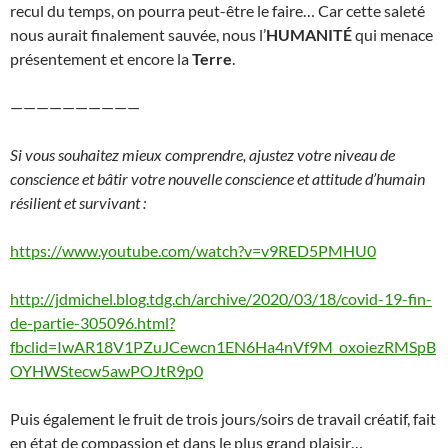
recul du temps, on pourra peut-être le faire… Car cette saleté
nous aurait finalement sauvée, nous l’
HUMANITÉ
qui menace
présentement et encore la
Terre
.
——————————
Si vous souhaitez mieux comprendre, ajustez votre niveau de
conscience et bâtir votre nouvelle conscience et attitude d’humain
résilient et survivant :
https://www.youtube.com/watch?v=v9RED5PMHU0
http://jdmichel.blog.tdg.ch/archive/2020/03/18/covid-19-fin-
de-partie-305096.html?
fbclid=IwAR18V1PZuJCewcn1EN6Ha4nVf9M_oxoiezRMSpB
OYHWStecw5awPOJtR9p0
Puis également le fruit de trois jours/soirs de travail créatif, fait
en état de compassion et dans le plus grand plaisir…