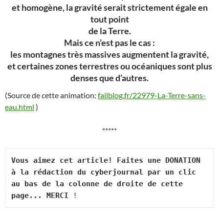
et homogène, la gravité serait strictement égale en
tout point
de la Terre.
Mais ce n’est pas le cas :
les montagnes très massives augmentent la gravité,
et certaines zones terrestres ou océaniques sont plus
denses que d’autres.
(Source de cette animation:
failblog.fr/22979-La-Terre-sans-
eau.html
)
*****
Vous aimez cet article! Faites une DONATION 
à la rédaction du cyberjournal par un clic 
au bas de la colonne de droite de cette 
page... MERCI
 !