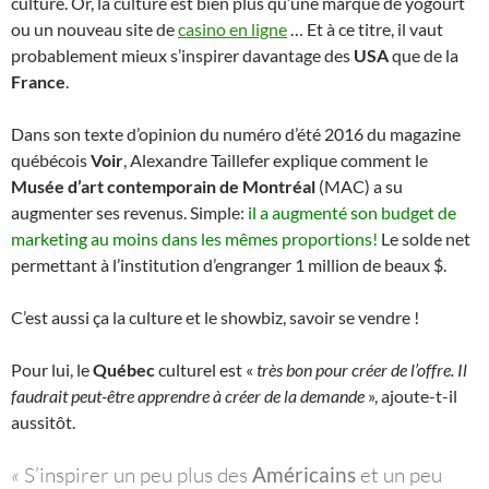
culture. Or, la culture est bien plus qu’une marque de yogourt
ou un nouveau site de
casino en ligne
… Et à ce titre, il vaut
probablement mieux s’inspirer davantage des
USA
que de la
France
.
Dans son texte d’opinion du numéro d’été 2016 du magazine
québécois
Voir
, Alexandre Taillefer explique comment le
Musée d’art contemporain de Montréal
(MAC) a su
augmenter ses revenus. Simple:
il a augmenté son budget de
marketing au moins dans les mêmes proportions!
Le solde net
permettant à l’institution d’engranger 1 million de beaux $.
C’est aussi ça la culture et le showbiz, savoir se vendre !
Pour lui, le
Québec
culturel est «
très bon pour créer de l’offre. Il
faudrait peut-être apprendre à créer de la demande
», ajoute-t-il
aussitôt.
«
S’inspirer un peu plus des
Américains
et un peu