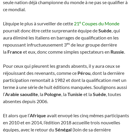
seule nation déjà championne du monde à ne pas se qualifier à
ce mondial.
e
L’équipe le plus à surveiller de cette
21
Coupes du Monde
pourrait donc être cette surprenante équipe de
Suède
, qui
aura éliminé les italiens en barrages de qualification en les
es
repoussant infructueusement 3
de leur groupe derrière
la
France
et eux, donc comme simples spectateurs en
Russie
.
Pour ceux qui pleurent les grands absents, il y aura ceux se
réjouissant des revenants, comme ce
Pérou
, dont la dernière
participation remontait à 1982 et dont la qualification met un
terme à une série de huit éditions manquées. Soulignons aussi
l’
Arabie saoudite
, la
Pologne
, la
Tunisie
et la
Suède
, toutes
absentes depuis 2006.
Et alors que l’
Afrique
avait envoyé les cinq mêmes participants
en 2010 et en 2014, l’édition 2018 accueille trois nouvelles
équipes, avec le retour du
Sénégal
(loin de sa dernière