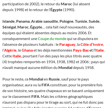
participation de 2002), le retour du
Maroc
(lui absent
depuis 1998) et le retour de l’
Égypte
(1990).
Islande
,
Panama
,
Arabie saoudite
,
Pologne
,
Tunisie
,
Suède
,
Sénégal
,
Maroc
,
Égypte
… cela fait neuf nouveautés, des
équipes qui étaient absentes depuis au moins 2006. Et
conséquemment une
Coupe du monde
qui se disputera en
l’absence de plusieurs habitués : le
Paraguay
, la
Côte d’Ivoire
,
l’
Algérie
, le
Ghana
et les déjà mentionnées
Pays-Bas
et l’
Italie
.
Cette
Italie
, pourtant l’un des pays les plus titrés avec quatre
(4) trophées remportés en 1934, 1938, 1982 et 2006 ; pays qui
n’avait manqué aucune édition du
Mondial
depuis 1958.
Pour le reste, ce
Mondial
en
Russie
, sauf pour le pays
organisateur, aura vu la
FIFA
constituer, pour la première fois
de son histoire, ses quatre chapeaux en se basant uniquement
sur le classement
FIFA
. Mais les critères géographiques
n’auront pas disparu pour le tirage au sort, qui ne fut donc pas
intégral, puisqu’il a fallu jongler avec les 14 nations d’
Europe