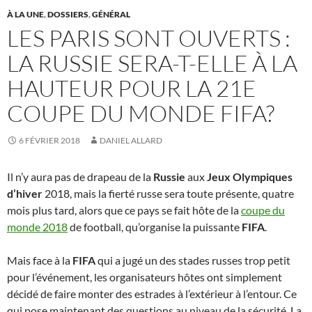
À LA UNE
,
DOSSIERS
,
GÉNÉRAL
LES PARIS SONT OUVERTS :
LA RUSSIE SERA-T-ELLE À LA
HAUTEUR POUR LA 21E
COUPE DU MONDE FIFA?
6 FÉVRIER 2018
DANIEL ALLARD
Il n’y aura pas de drapeau de la
Russie
aux
Jeux Olympiques
d’hiver
2018, mais la fierté russe sera toute présente, quatre
mois plus tard, alors que ce pays se fait hôte de la
coupe du
monde 2018
de football, qu’organise la puissante
FIFA
.
Mais face à la
FIFA
qui a jugé un des stades russes trop petit
pour l’événement, les organisateurs hôtes ont simplement
décidé de faire monter des estrades à l’extérieur à l’entour. Ce
qui pose maintenant des questions au niveau de la sécurité. La