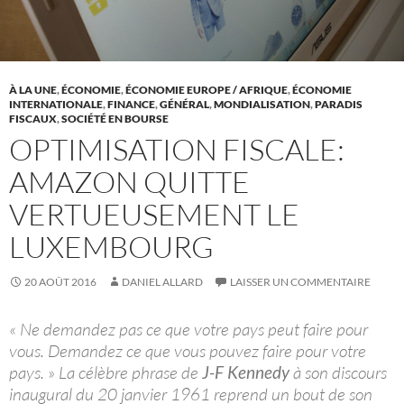
À LA UNE
,
ÉCONOMIE
,
ÉCONOMIE EUROPE / AFRIQUE
,
ÉCONOMIE
INTERNATIONALE
,
FINANCE
,
GÉNÉRAL
,
MONDIALISATION
,
PARADIS
FISCAUX
,
SOCIÉTÉ EN BOURSE
OPTIMISATION FISCALE:
AMAZON QUITTE
VERTUEUSEMENT LE
LUXEMBOURG
20 AOÛT 2016
DANIEL ALLARD
LAISSER UN COMMENTAIRE
«
Ne demandez pas ce que votre pays peut faire pour
vous. Demandez ce que vous pouvez faire pour votre
pays.
»
La célèbre phrase de
J-F Kennedy
à son discours
inaugural du 20 janvier 1961 reprend un bout de son