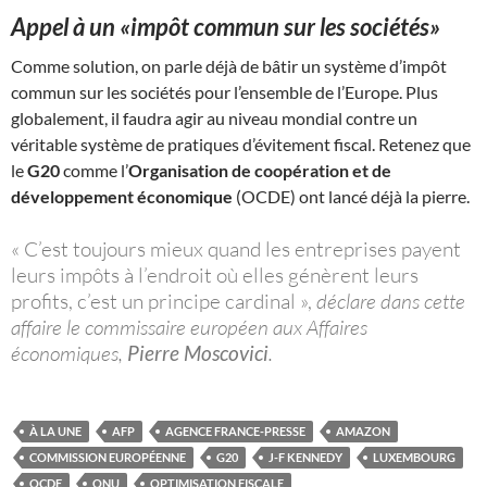
Appel à un «
impôt commun sur les sociétés
»
Comme solution, on parle déjà de bâtir un système d’impôt
commun sur les sociétés pour l’ensemble de l’Europe. Plus
globalement, il faudra agir au niveau mondial contre un
véritable système de pratiques d’évitement fiscal. Retenez que
le
G20
comme l’
Organisation de coopération et de
développement économique
(OCDE) ont lancé déjà la pierre.
« C’est toujours mieux quand les entreprises payent
leurs impôts à l’endroit où elles génèrent leurs
profits, c’est un principe cardinal »
,
déclare dans cette
affaire le commissaire européen aux Affaires
économiques,
Pierre Moscovici
.
À LA UNE
AFP
AGENCE FRANCE-PRESSE
AMAZON
COMMISSION EUROPÉENNE
G20
J-F KENNEDY
LUXEMBOURG
OCDE
ONU
OPTIMISATION FISCALE