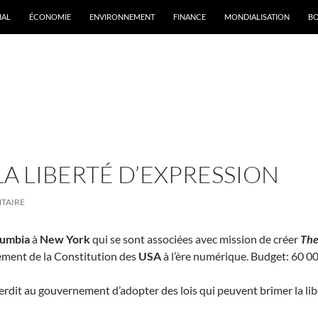
IAL
ÉCONOMIE
ENVIRONNEMENT
FINANCE
MONDIALISATION
B
rchives par mot-clé : Knight Foundation
LA LIBERTÉ D’EXPRESSION
TAIRE
lumbia
à
New York
qui se sont associées avec mission de créer
The
ement de la Constitution des
USA
à l’ère numérique. Budget: 60 0
rdit au gouvernement d’adopter des lois qui peuvent brimer la liber