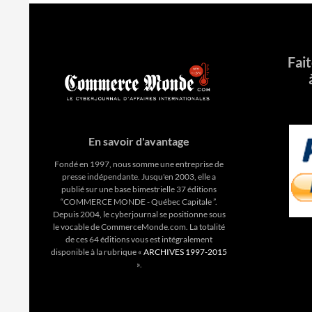
Fai
En savoir d'avantage
Fondé en 1997, nous somme une entreprise de
presse indépendante. Jusqu'en 2003, elle a
publié sur une base bimestrielle 37 éditions
“COMMERCE MONDE - Québec Capitale ”.
Depuis 2004, le cyberjournal se positionne sous
le vocable de CommerceMonde.com. La totalité
de ces 64 éditions vous est intégralement
disponible à la rubrique «
ARCHIVES 1997-2015
».