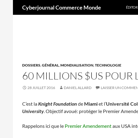
Aller
Recherche
Cyberjournal Commerce Monde
ÉDITOR
au
contenu
A
DOSSIERS
,
GÉNÉRAL
,
MONDIALISATION
,
TECHNOLOGIE
60 MILLIONS $US POUR 
28 JUILLET 2016
DANIEL ALLARD
LAISSER UN COMMEN
C’est la
Knight Foundation
de
Miami
et l’
Université Co
University
. Objectif avoué: protéger le Premier Amend
Rappelons ici que le
Premier Amendement
aux USA inte