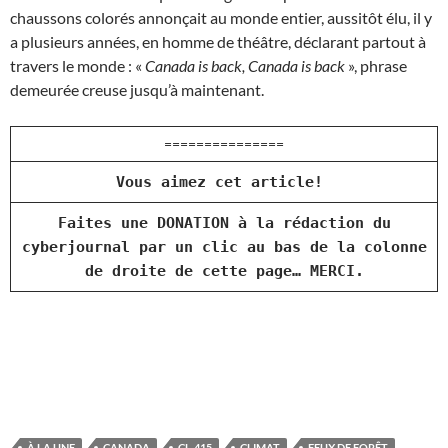
chaussons colorés annonçait au monde entier, aussitôt élu, il y
a plusieurs années, en homme de théâtre, déclarant partout à
travers le monde : «
Canada is back, Canada is back
», phrase
demeurée creuse jusqu’à maintenant.
===============
Vous aimez cet article!
Faites une DONATION à la rédaction du
cyberjournal par un clic au bas de la colonne
de droite de cette page… MERCI.
À LA UNE
CANADA
CL-415
CLIMAT
FEUX DE FORÊT