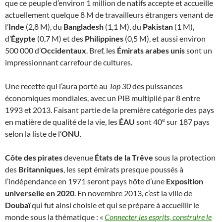
que ce peuple d’environ 1 million de natifs accepte et accueille
actuellement quelque 8 M de travailleurs étrangers venant de
l’
Inde
(2,8 M), du
Bangladesh
(1,1 M), du
Pakistan
(1 M),
d’
Égypte
(0,7 M) et des
Philippines
(0,5 M), et aussi environ
500 000 d’
Occidentaux
. Bref, les
Émirats arabes unis
sont un
impressionnant carrefour de cultures.
Une recette qui l’aura porté au
Top 30
des puissances
économiques mondiales, avec un PIB multiplié par 8 entre
1993 et 2013. Faisant partie de la première catégorie des pays
e
en matière de qualité de la vie, les
ÉAU
sont 40
sur 187 pays
selon la liste de l’
ONU
.
Côte des pirates
devenue
États de la Trêve
sous la protection
des
Britanniques
, les sept émirats presque poussés à
l’indépendance en 1971 seront pays hôte d’une
Exposition
universelle en 2020
. En novembre 2013, c’est la ville de
Doubaï
qui fut ainsi choisie et qui se prépare à accueillir le
monde sous la thématique : «
Connecter les esprits, construire le