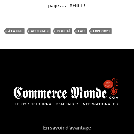
page... MERCI
!
À LA UNE
ABU DHABI
DOUBAÏ
EAU
EXPO 2020
En savoir d'avantage