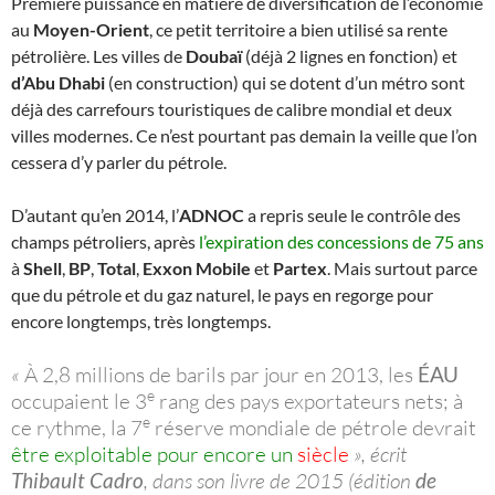
Première puissance en matière de diversification de l’économie
au
Moyen-Orient
, ce petit territoire a bien utilisé sa rente
pétrolière. Les villes de
Doubaï
(déjà 2 lignes en fonction) et
d’Abu Dhabi
(en construction) qui se dotent d’un métro sont
déjà des carrefours touristiques de calibre mondial et deux
villes modernes. Ce n’est pourtant pas demain la veille que l’on
cessera d’y parler du pétrole.
D’autant qu’en 2014, l’
ADNOC
a repris seule le contrôle des
champs pétroliers, après
l’expiration des concessions de 75 ans
à
Shell
,
BP
,
Total
,
Exxon Mobile
et
Partex
. Mais surtout parce
que du pétrole et du gaz naturel, le pays en regorge pour
encore longtemps, très longtemps.
«
À 2,8 millions de barils par jour en 2013, les
ÉAU
e
occupaient le 3
rang des pays exportateurs nets; à
e
ce rythme, la 7
réserve mondiale de pétrole devrait
être exploitable pour encore un
siècle
», écrit
Thibault Cadro
, dans son livre de 2015 (édition
de