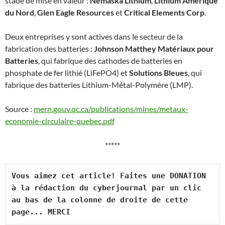
stade de mise en valeur :
Nemaska Lithium
,
Lithium Amérique
du Nord
,
Glen Eagle Resources
et
Critical Elements Corp
.
Deux entreprises y sont actives dans le secteur de la
fabrication des batteries :
Johnson Matthey Matériaux pour
Batteries
, qui fabrique des cathodes de batteries en
phosphate de fer lithié (LiFePO4) et
Solutions Bleues
, qui
fabrique des batteries Lithium-Métal-Polymère (LMP).
Source :
mern.gouv.qc.ca/publications/mines/metaux-
economie-circulaire-quebec.pdf
*****
Vous aimez cet article! Faites une DONATION 
à la rédaction du cyberjournal par un clic 
au bas de la colonne de droite de cette 
page... MERCI