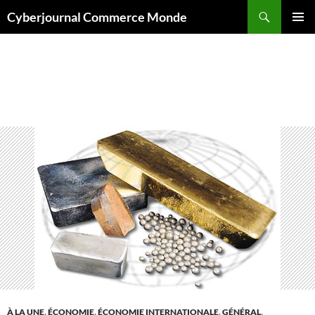
Aller
Recherche
Cyberjournal Commerce Monde
au
MENU
contenu
PRINCI
Archives par mot-clé : cuivre
À LA UNE
,
ÉCONOMIE
,
ÉCONOMIE INTERNATIONALE
,
GÉNÉRAL
,