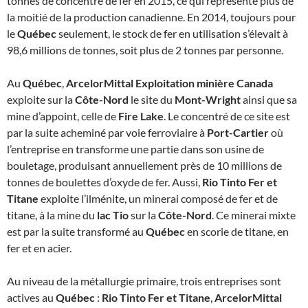
tonnes de concentré de fer en 2015, ce qui représente plus de
la moitié de la production canadienne. En 2014, toujours pour
le
Québec
seulement, le stock de fer en utilisation s’élevait à
98,6 millions de tonnes, soit plus de 2 tonnes par personne.
Au
Québec
,
ArcelorMittal Exploitation minière Canada
exploite sur la
Côte-Nord
le site du
Mont-Wright
ainsi que sa
mine d’appoint, celle de
Fire Lake
. Le concentré de ce site est
par la suite acheminé par voie ferroviaire à
Port-Cartier
où
l’entreprise en transforme une partie dans son usine de
bouletage, produisant annuellement près de 10 millions de
tonnes de boulettes d’oxyde de fer. Aussi,
Rio Tinto Fer et
Titane
exploite l’ilménite, un minerai composé de fer et de
titane, à la mine du
lac Tio
sur la
Côte-Nord
. Ce minerai mixte
est par la suite transformé au
Québec
en scorie de titane, en
fer et en acier.
Au niveau de la métallurgie primaire, trois entreprises sont
actives au
Québec
:
Rio Tinto Fer et Titane
,
ArcelorMittal