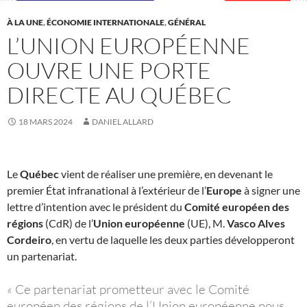
À LA UNE
,
ÉCONOMIE INTERNATIONALE
,
GÉNÉRAL
L’UNION EUROPÉENNE
OUVRE UNE PORTE
DIRECTE AU QUÉBEC
18 MARS 2024
DANIEL ALLARD
Le
Québec
vient de réaliser une première, en devenant le
premier État infranational à l’extérieur de l’
Europe
à signer une
lettre d’intention avec le président du
Comité européen des
régions
(CdR) de l’
Union européenne
(UE), M.
Vasco Alves
Cordeiro
, en vertu de laquelle les deux parties développeront
un partenariat.
«
Ce partenariat prometteur avec le Comité
européen des régions de l’Union européenne nous