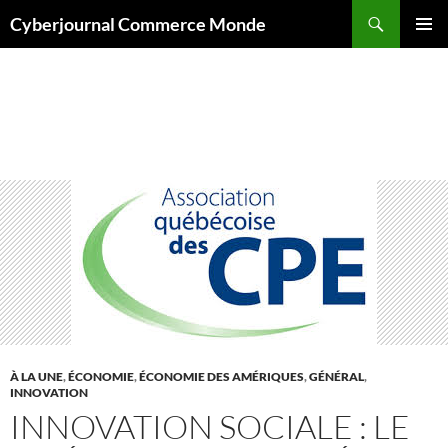
Aller
Recherche
Cyberjournal Commerce Monde
au
MENU
contenu
PRINCI
Archives par mot-clé : Camil Bouchard
À LA UNE
,
ÉCONOMIE
,
ÉCONOMIE DES AMÉRIQUES
,
GÉNÉRAL
,
INNOVATION
INNOVATION SOCIALE : LE