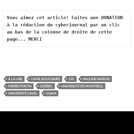
Vous aimez cet article! Faites une DONATION 
à la rédaction du cyberjournal par un clic 
au bas de la colonne de droite de cette 
page... MERCI
À LA UNE
CAMIL BOUCHARD
CPE
PAULINE MAROIS
PIERRE FORTIN
QUÉBEC
UNIVERSITÉ DE MONTRÉAL
UNIVERSITÉ LAVAL
UQAM