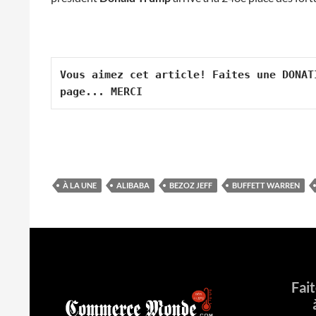
Vous aimez cet article! Faites une DONAT
page... MERCI
À LA UNE
ALIBABA
BEZOZ JEFF
BUFFETT WARREN
Fai