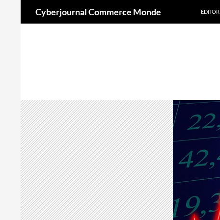
Aller
Recherche
Cyberjournal Commerce Monde
ÉDITOR
au
contenu
A