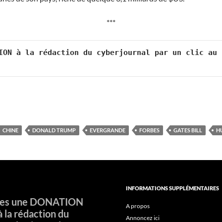
***
ION à la rédaction du cyberjournal par un clic au 
CHINE
DONALD TRUMP
EVERGRANDE
FORBES
GATES BILL
H
INFORMATIONS SUPPLÉMENTAIRES
tes une DONATION
A propos
à la rédaction du
Annoncez ici