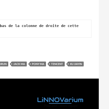
bas de la colonne de droite de cette 
URUN
JACK MA
PONY MA
TENCENT
XU JIAYIN