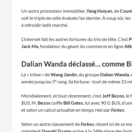
Un autre promoteur immobilier,
Yang Huiyan
, de
Coun
soit le triple de celle évaluée l’an dernier. À coup sûr,
à refroidir ledit marché.
L’internet fait les autres fortunes du trio de tête. C’est
P
Jack Ma
, fondateur du géant du commerce en ligne
Ali
Dalian Wanda déclassé… comme Bi
Le « trône » de
Wang Jianlin
, du groupe
Dalian Wanda
,
e
année jusqu’au 5
rang. Sa fortune : tout de même 23 mil
Mondialement, et tout récemment, c’est
Jeff Bezos
, le
$US, M.
Bezos
coiffe
Bill Gates
, lui avec 90 G $US, d’u
et selon un calcul actualisé en temps réel par
Forbes
.
Selon un autre classement de
Forbes
, récent ici de ce m
président
Donald Trump
arrive à la 248e place des fort