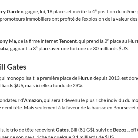
e
try Garden
, gagne, lui, 18 places et mérite la 4
position du même pa
 les promoteurs immobiliers ont profité de l’explosion de la valeur 
e
ony Ma
, de la firme internet
Tencent
, qui prend la 2
place au
Hur
e
baba
, gagnant la 3
place avec une fortune de 30 milliards $US.
ll Gates
 qui monopolisait la première place de
Hurun
depuis 2013, est donc 
liards $US, mais ici elle a fondu de 28%.
 fondateur d’
Amazon
, qui serait devenu le plus riche individu du m
ne demi tête. Mais seulement à la faveur de la hausse en Bourse cet 
ois, le trio de tête redevient
Gates
, Bill (81 G$), suivi de
Bezoz
, Jef
unes de son pays, riche de quelque 3,1 milliards de $US.