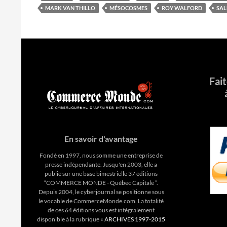
MARK VAN THILLO
MÉSOCOSMES
ROY WALFORD
SAL
Fai
En savoir d'avantage
Fondé en 1997, nous somme une entreprise de
presse indépendante. Jusqu'en 2003, elle a
publié sur une base bimestrielle 37 éditions
“COMMERCE MONDE - Québec Capitale ”.
Depuis 2004, le cyberjournal se positionne sous
le vocable de CommerceMonde.com. La totalité
de ces 64 éditions vous est intégralement
disponible à la rubrique «
ARCHIVES 1997-2015