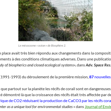
Le mésocosme « océan » de Biosphère 2.
n en place avait très bien répondu aux changements dans la compos
ments à des conditions climatiques adverses. Dans une publication
udy of biospherics and closed ecological systems
», dans
Adv. Space Res
s (1991-1993) du déroulement de la première mission,
87
nouvelles 
 que partout sur la planète les récifs de corail sont en dangereuses
été démontré là que la croissance des récifs était très affectée p
que de CO2 réduisant la production de CaCO3 par les récifs cora
ter as a unique tool for environmental studies
» dans
Journal of Env