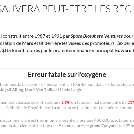
E SAUVERA PEUT-ÊTRE LES RÉ
al construit entre 1987 et 1991 par
Space Biosphere Ventures
pour 
onisation de
Mars
était derrière les visées des promoteurs. L’expéri
s $US furent fournis par le promoteur financier principal,
Edward 
Erreur fatale sur l’oxygène
 hommes de la première mission entrait fébrilement dans le dôme clos po
bigail Alling
,
Mark Van Thillo
et
Linda Leigh
.
quement abaissé, ne chiffrant que
14%
, un taux normal devant être de
21
la crédibilité de l’expérience. La mission se termine tout de même, comm
ussite commerciale est néanmoins présente, alors que 450 000 spectateurs p
e
nant la deuxième attraction de l’
Arizona
après le
grand Canyon
. Une 2
mi