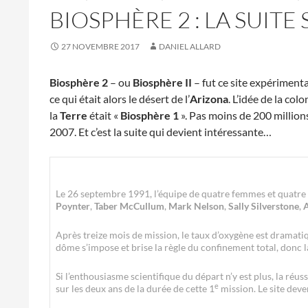
BIOSPHÈRE 2 : LA SUIT
27 NOVEMBRE 2017
DANIEL ALLARD
Biosphère 2
– ou
Biosphère II
– fut ce site expériment
ce qui était alors le désert de l’
Arizona
. L’idée de la col
la
Terre
était «
Biosphère 1
». Pas moins de 200 million
2007. Et c’est la suite qui devient intéressante…
Le 26 septembre 1991, l’équipe de quatre femmes et quatre
Poynter
,
Taber McCullum
,
Mark Nelson
,
Sally Silverstone
,
A
Après treize mois de mission, le taux d’oxygène est dramati
dôme s’impose et brise la règle du confinement total, donc 
Si l’enthousiasme scientifique du départ n’y est plus, la ré
e
sur les deux ans de la durée de cette 1
mission. Le site deve