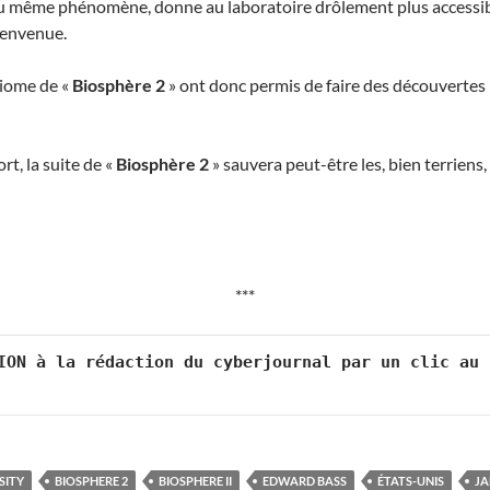
 du même phénomène, donne au laboratoire drôlement plus accessib
ienvenue.
biome de «
Biosphère 2
» ont donc permis de faire des découvertes p
rt, la suite de «
Biosphère 2
» sauvera peut-être les, bien terriens, 
***
ION à la rédaction du cyberjournal par un clic au 
SITY
BIOSPHERE 2
BIOSPHERE II
EDWARD BASS
ÉTATS-UNIS
JA