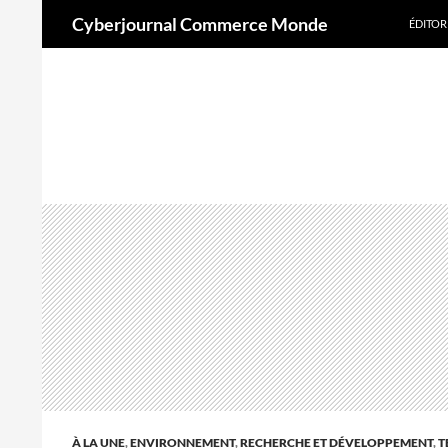
Aller
Recherche
Cyberjournal Commerce Monde
ÉDITOR
au
contenu
A
À LA UNE
,
ENVIRONNEMENT
,
RECHERCHE ET DÉVELOPPEMENT
,
T