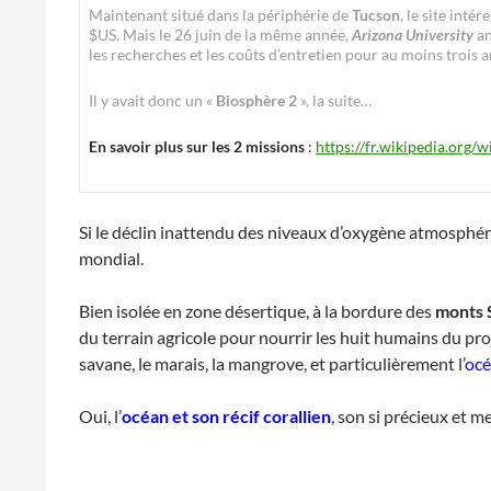
Maintenant situé dans la périphérie de
Tucson
, le site int
$US. Mais le 26 juin de la même année,
Arizona University
an
les recherches et les coûts d’entretien pour au moins trois 
Il y avait donc un «
Biosphère 2
», la suite…
En savoir plus sur les 2 missions
:
https://fr.wikipedia.org
Si le déclin inattendu des niveaux d’oxygène atmosphériq
mondial.
Bien isolée en zone désertique, à la bordure des
monts 
du terrain agricole pour nourrir les huit humains du proj
savane, le marais, la mangrove, et particulièrement l’
océ
Oui, l’
océan et son récif corallien
, son si précieux et me