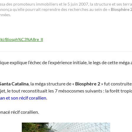
éressa des promoteurs immobiliers et le 5 juin 2007, la structure et ses t
nonça qu’elle pourrait reprendre des recherches au sein de «
Biosphère 
années.
/wiki/Biosph%C3%A8re_II
ue explique l’échec de l’expérience initiale, le legs de cette méga 
Santa Catalina
, la méga structure de «
Biosphère 2
» fut construite
et, le tout reconstituait les 7 mésocosmes suivants : la forêt tropi
an et son récif corallien
.
nacé récif corallien.