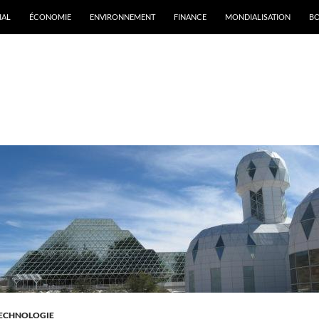
IAL
ÉCONOMIE
ENVIRONNEMENT
FINANCE
MONDIALISATION
B
rchives par mot-clé : Biosphere II
ECHNOLOGIE