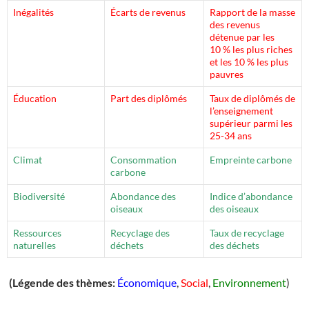
Inégalités
Écarts de revenus
Rapport de la masse
des revenus
détenue par les
10 % les plus riches
et les 10 % les plus
pauvres
Éducation
Part des diplômés
Taux de diplômés de
l’enseignement
supérieur parmi les
25-34 ans
Climat
Consommation
Empreinte carbone
carbone
Biodiversité
Abondance des
Indice d’abondance
oiseaux
des oiseaux
Ressources
Recyclage des
Taux de recyclage
naturelles
déchets
des déchets
(Légende des thèmes:
Économique
,
Social
,
Environnement
)