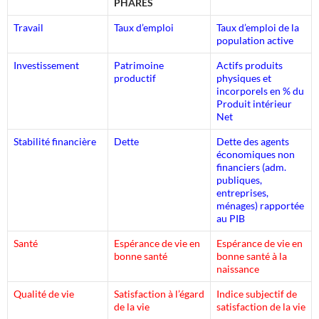
PHARES
Travail
Taux d’emploi
Taux d’emploi de la
population active
Investissement
Patrimoine
Actifs produits
productif
physiques et
incorporels en % du
Produit intérieur
Net
Stabilité financière
Dette
Dette des agents
économiques non
financiers (adm.
publiques,
entreprises,
ménages) rapportée
au PIB
Santé
Espérance de vie en
Espérance de vie en
bonne santé
bonne santé à la
naissance
Qualité de vie
Satisfaction à l’égard
Indice subjectif de
de la vie
satisfaction de la vie