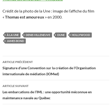
Crédit de la photo de la Une : image de l’affiche du film
«
Thomas est amoureux
» en 2000.
À LA UNE
DENIS VILLENEUVE
DUNE
HOLLYWOOD
JAMES BOND
Navigation
ARTICLE PRÉCÉDENT
des
Signature d’une Convention sur la création de l’Organisation
internationale de médiation (IOMed)
articles
ARTICLE SUIVANT
Les embarcations de l’IML : une opportunité méconnue en
maintenance navale au Québec