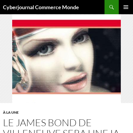
Aller
Recherche
Cyberjournal Commerce Monde
au
MENU
contenu
PRINCI
À LA UNE
LE JAMES BOND DE