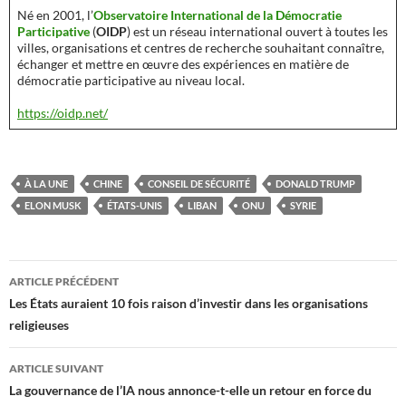
Né en 2001, l’
Observatoire International de la Démocratie
Participative
(
OIDP
) est un réseau international ouvert à toutes les
villes, organisations et centres de recherche souhaitant connaître,
échanger et mettre en œuvre des expériences en matière de
démocratie participative au niveau local.
https://oidp.net/
À LA UNE
CHINE
CONSEIL DE SÉCURITÉ
DONALD TRUMP
ELON MUSK
ÉTATS-UNIS
LIBAN
ONU
SYRIE
Navigation
ARTICLE PRÉCÉDENT
des
Les États auraient 10 fois raison d’investir dans les organisations
religieuses
articles
ARTICLE SUIVANT
La gouvernance de l’IA nous annonce-t-elle un retour en force du