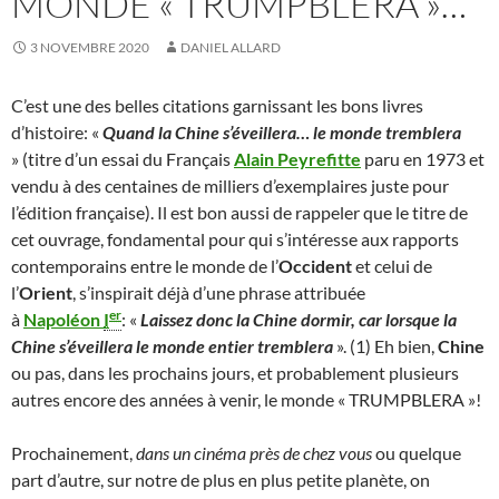
MONDE « TRUMPBLERA »…
3 NOVEMBRE 2020
DANIEL ALLARD
C’est une des belles citations garnissant les bons livres
d’histoire: «
Quand la Chine s’éveillera… le monde tremblera
» (titre d’un essai du Français
Alain Peyrefitte
paru en 1973 et
vendu à des centaines de milliers d’exemplaires juste pour
l’édition française). Il est bon aussi de rappeler que le titre de
cet ouvrage, fondamental pour qui s’intéresse aux rapports
contemporains entre le monde de l’
Occident
et celui de
l’
Orient
, s’inspirait déjà d’une phrase attribuée
er
à
Napoléon
I
: «
Laissez donc la Chine dormir, car lorsque la
Chine s’éveillera le monde entier tremblera
». (1) Eh bien,
Chine
ou pas, dans les prochains jours, et probablement plusieurs
autres encore des années à venir, le monde « TRUMPBLERA »!
Prochainement,
dans un cinéma près de chez vous
ou quelque
part d’autre, sur notre de plus en plus petite planète, on