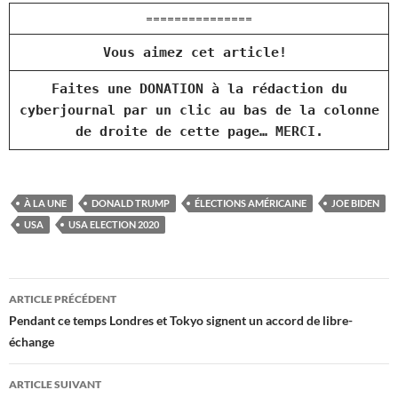
===============
Vous aimez cet article!
Faites une DONATION à la rédaction du
cyberjournal par un clic au bas de la colonne
de droite de cette page… MERCI.
À LA UNE
DONALD TRUMP
ÉLECTIONS AMÉRICAINE
JOE BIDEN
USA
USA ELECTION 2020
Navigation
ARTICLE PRÉCÉDENT
des
Pendant ce temps Londres et Tokyo signent un accord de libre-
échange
articles
ARTICLE SUIVANT