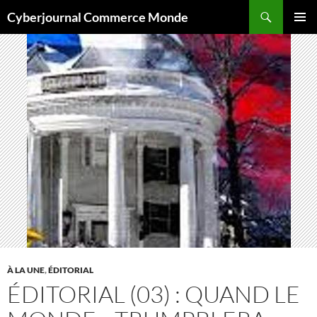
Aller
Recherche
Cyberjournal Commerce Monde
au
MENU
contenu
PRINCI
À LA UNE
,
ÉDITORIAL
ÉDITORIAL (03) : QUAND LE