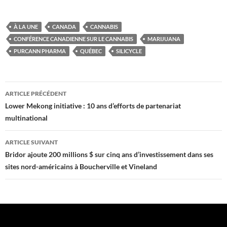
À LA UNE
CANADA
CANNABIS
CONFÉRENCE CANADIENNE SUR LE CANNABIS
MARIJUANA
PURCANN PHARMA
QUÉBEC
SILICYCLE
Navigation
ARTICLE PRÉCÉDENT
des
Lower Mekong initiative : 10 ans d’efforts de partenariat
multinational
articles
ARTICLE SUIVANT
Bridor ajoute 200 millions $ sur cinq ans d’investissement dans ses
sites nord-américains à Boucherville et Vineland