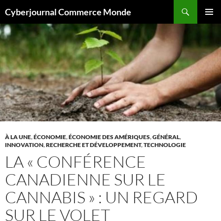
Aller
Recherche
Cyberjournal Commerce Monde
au
MENU
contenu
PRINCI
À LA UNE
,
ÉCONOMIE
,
ÉCONOMIE DES AMÉRIQUES
,
GÉNÉRAL
,
INNOVATION
,
RECHERCHE ET DÉVELOPPEMENT
,
TECHNOLOGIE
LA « CONFÉRENCE
CANADIENNE SUR LE
CANNABIS » : UN REGARD
SUR LE VOLET