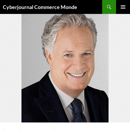
Aller
Recherche
Cyberjournal Commerce Monde
au
MENU
contenu
PRINCI