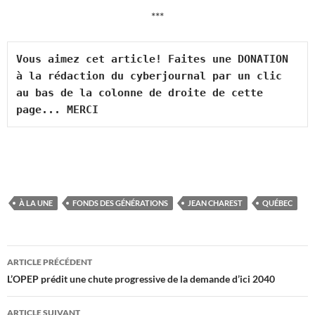
***
Vous aimez cet article! Faites une DONATION 
à la rédaction du cyberjournal par un clic 
au bas de la colonne de droite de cette 
page... MERCI
À LA UNE
FONDS DES GÉNÉRATIONS
JEAN CHAREST
QUÉBEC
Navigation
ARTICLE PRÉCÉDENT
des
L’OPEP prédit une chute progressive de la demande d’ici 2040
articles
ARTICLE SUIVANT