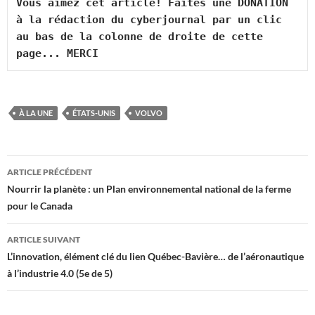
Vous aimez cet article! Faites une DONATION 
à la rédaction du cyberjournal par un clic 
au bas de la colonne de droite de cette 
page... MERCI
À LA UNE
ÉTATS-UNIS
VOLVO
Navigation
ARTICLE PRÉCÉDENT
des
Nourrir la planète : un Plan environnemental national de la ferme
pour le Canada
articles
ARTICLE SUIVANT
L’innovation, élément clé du lien Québec-Bavière… de l’aéronautique
à l’industrie 4.0 (5e de 5)