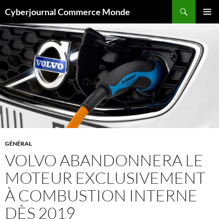
Aller
Recherche
Cyberjournal Commerce Monde
au
MENU
contenu
PRINCI
GÉNÉRAL
VOLVO ABANDONNERA LE
MOTEUR EXCLUSIVEMENT
À COMBUSTION INTERNE
DÈS 2019