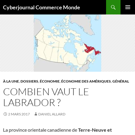
Aller
Recherche
Cyberjournal Commerce Monde
au
MENU
contenu
PRINCI
À LA UNE
,
DOSSIERS
,
ÉCONOMIE
,
ÉCONOMIE DES AMÉRIQUES
,
GÉNÉRAL
COMBIEN VAUT LE
LABRADOR ?
2 MARS 2017
DANIEL ALLARD
La province orientale canadienne de
Terre-Neuve et