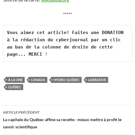
*****
Vous aimez cet article! Faites une DONATION 
à la rédaction du cyberjournal par un clic 
au bas de la colonne de droite de cette 
page... MERCI
 !
À LA UNE
CANADA
HYDRO-QUÉBEC
LABRADOR
QUÉBEC
Navigation
ARTICLE PRÉCÉDENT
des
La capitale du Québec affine sa recette : mieux mettre à profit le
savoir scientifique
articles