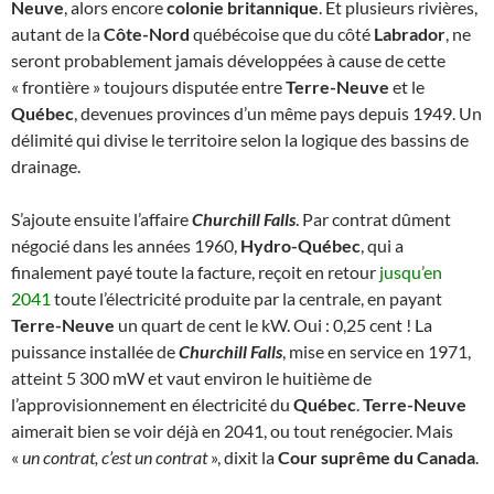
Neuve
, alors encore
colonie britannique
. Et plusieurs rivières,
autant de la
Côte-Nord
québécoise que du côté
Labrador
, ne
seront probablement jamais développées à cause de cette
« frontière » toujours disputée entre
Terre-Neuve
et le
Québec
, devenues provinces d’un même pays depuis 1949. Un
délimité qui divise le territoire selon la logique des bassins de
drainage.
S’ajoute ensuite l’affaire
Churchill Falls
. Par contrat dûment
négocié dans les années 1960,
Hydro-Québec
, qui a
finalement payé toute la facture, reçoit en retour
jusqu’en
2041
toute l’électricité produite par la centrale, en payant
Terre-Neuve
un quart de cent le kW. Oui : 0,25 cent ! La
puissance installée de
Churchill Falls
, mise en service en 1971,
atteint 5 300 mW et vaut environ le huitième de
l’approvisionnement en électricité du
Québec
.
Terre-Neuve
aimerait bien se voir déjà en 2041, ou tout renégocier. Mais
«
un contrat, c’est un contrat
», dixit la
Cour suprême du Canada
.