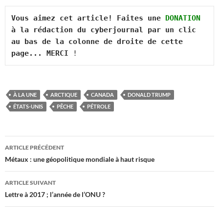
Vous aimez cet article! Faites une 
DONATION
à la rédaction du cyberjournal par un clic 
au bas de la colonne de droite de cette 
page... MERCI
 !
À LA UNE
ARCTIQUE
CANADA
DONALD TRUMP
ÉTATS-UNIS
PÊCHE
PÉTROLE
Navigation
ARTICLE PRÉCÉDENT
des
Métaux : une géopolitique mondiale à haut risque
articles
ARTICLE SUIVANT
Lettre à 2017 ; l’année de l’ONU ?