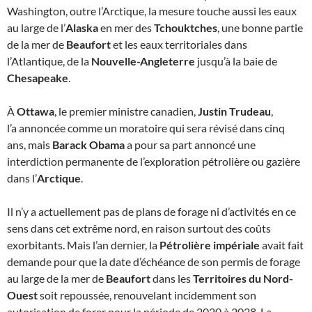
Washington, outre l’Arctique, la mesure touche aussi les eaux
au large de l’
Alaska
en mer des
Tchouktches
, une bonne partie
de la mer de
Beaufort
et les eaux territoriales dans
l’Atlantique, de la
Nouvelle-Angleterre
jusqu’à la baie de
Chesapeake
.
À
Ottawa
, le premier ministre canadien,
Justin Trudeau
,
l’a annoncée comme un moratoire qui sera révisé dans cinq
ans, mais
Barack Obama
a pour sa part annoncé une
interdiction permanente de l’exploration pétrolière ou gazière
dans l’
Arctique
.
Il n’y a actuellement pas de plans de forage ni d’activités en ce
sens dans cet extrême nord, en raison surtout des coûts
exorbitants. Mais l’an dernier, la
Pétrolière impériale
avait fait
demande pour que la date d’échéance de son permis de forage
au large de la mer de
Beaufort
dans les
Territoires du Nord-
Ouest
soit repoussée, renouvelant incidemment son
autorisation de forer pour la période de 2020 à 2028. La