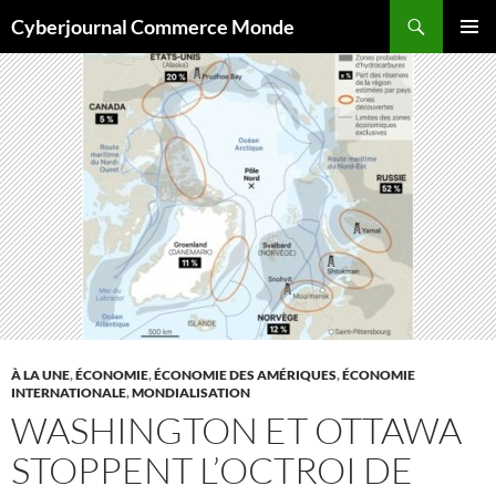
Aller
Recherche
Cyberjournal Commerce Monde
au
MENU
contenu
PRINCI
À LA UNE
,
ÉCONOMIE
,
ÉCONOMIE DES AMÉRIQUES
,
ÉCONOMIE
INTERNATIONALE
,
MONDIALISATION
WASHINGTON ET OTTAWA
STOPPENT L’OCTROI DE