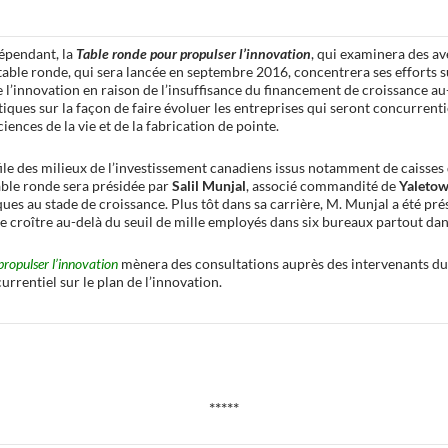
épendant, la
Table ronde pour propulser l’innovation
, qui examinera des av
 table ronde, qui sera lancée en septembre 2016, concentrera ses efforts 
 l’innovation en raison de l’insuffisance du financement de croissance au
ues sur la façon de faire évoluer les entreprises qui seront concurrentiel
ences de la vie et de la fabrication de pointe.
e des milieux de l’investissement canadiens issus notamment de caisses d
table ronde sera présidée par
Salil Munjal
, associé commandité de
Yaletow
es au stade de croissance. Plus tôt dans sa carrière, M. Munjal a été prés
ire croître au-delà du seuil de mille employés dans six bureaux partout da
propulser l’innovation
mènera des consultations auprès des intervenants du se
rrentiel sur le plan de l’innovation.
*****