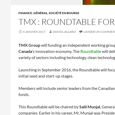
FINANCE
,
GÉNÉRAL
,
SOCIÉTÉ EN BOURSE
TMX : ROUNDTABLE FOR
4 JANVIER 2017
DANIEL ALLARD
LAISSER UN COMMEN
TMX Group
will funding an independent working grou
Canada
‘s innovation economy. The
Roundtable
will del
variety of sectors including technology, clean technolo
Launching in September 2016, the Roundtable will focus
initial seed and start-up stages.
Members will include senior leaders from the Canadian
funds.
This Roundtable will be chaired by
Salil Munjal
, Genera
companies. Earlier in his career, Mr. Munjal was Presi