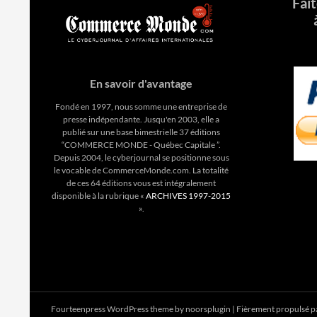
Fai
En savoir d'avantage
Fondé en 1997, nous somme une entreprise de
presse indépendante. Jusqu'en 2003, elle a
publié sur une base bimestrielle 37 éditions
“COMMERCE MONDE - Québec Capitale ”.
Depuis 2004, le cyberjournal se positionne sous
le vocable de CommerceMonde.com. La totalité
de ces 64 éditions vous est intégralement
disponible à la rubrique «
ARCHIVES 1997-2015
».
Fourteenpress WordPress theme by
noorsplugin
|
Fièrement propulsé 