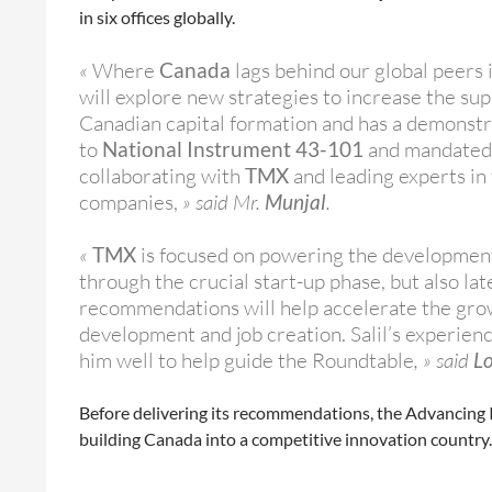
in six offices globally.
«
Where
Canada
lags behind our global peers 
will explore new strategies to increase the su
Canadian capital formation and has a demonstra
to
National Instrument 43-101
and mandated m
collaborating with
TMX
and leading experts in
companies,
» said Mr.
Munjal
.
«
TMX
is focused on powering the development
through the crucial start-up phase, but also l
recommendations will help accelerate the gro
development and job creation. Salil’s experienc
him well to help guide the Roundtable
, » said
Lo
Before delivering its recommendations, the Advancing I
building Canada into a competitive innovation country.