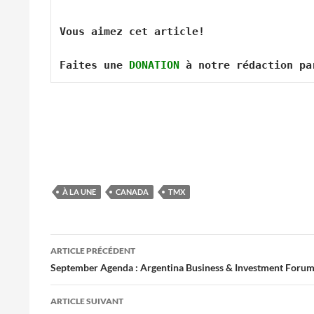
Vous aimez cet article! 

Faites une 
DONATION
 à notre rédaction pa
À LA UNE
CANADA
TMX
Navigation
ARTICLE PRÉCÉDENT
des
September Agenda : Argentina Business & Investment Foru
articles
ARTICLE SUIVANT