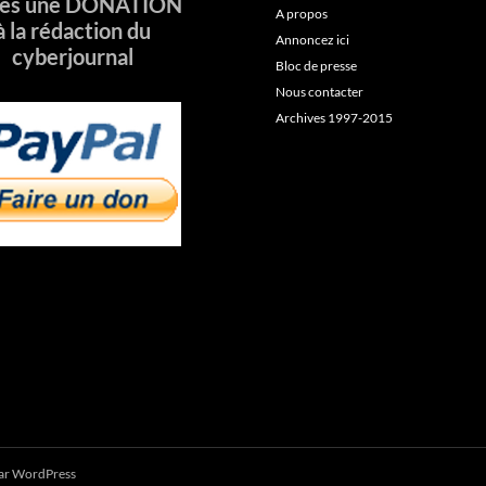
tes une DONATION
A propos
à la rédaction du
Annoncez ici
cyberjournal
Bloc de presse
Nous contacter
Archives 1997-2015
par WordPress