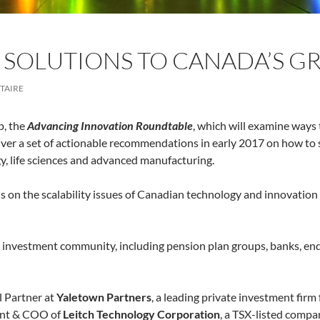
 SOLUTIONS TO CANADA’S G
TAIRE
p, the
Advancing Innovation Roundtable
, which will examine ways 
iver a set of actionable recommendations in early 2017 on how to s
gy, life sciences and advanced manufacturing.
 on the scalability issues of Canadian technology and innovation
 investment community, including pension plan groups, banks, end
l Partner at
Yaletown Partners
, a leading private investment fir
dent & COO of
Leitch Technology Corporation
, a TSX-listed comp