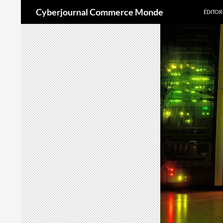
Recherche
Cyberjournal Commerce Monde
ÉDITOR
Aller
au
contenu