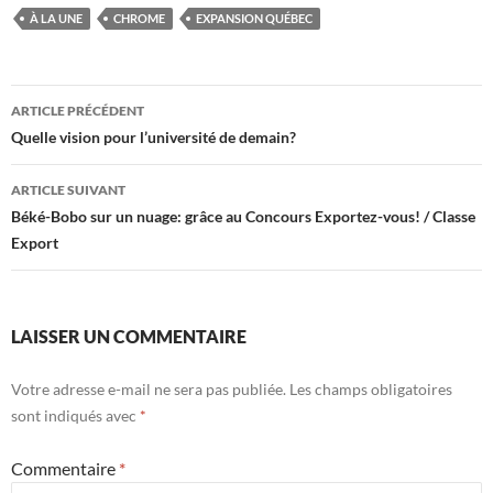
À LA UNE
CHROME
EXPANSION QUÉBEC
Navigation
ARTICLE PRÉCÉDENT
des
Quelle vision pour l’université de demain?
articles
ARTICLE SUIVANT
Béké-Bobo sur un nuage: grâce au Concours Exportez-vous! / Classe
Export
LAISSER UN COMMENTAIRE
Votre adresse e-mail ne sera pas publiée.
Les champs obligatoires
sont indiqués avec
*
Commentaire
*