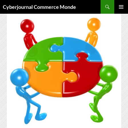
Aller
Recherche
Cyberjournal Commerce Monde
au
MENU
contenu
PRINCI