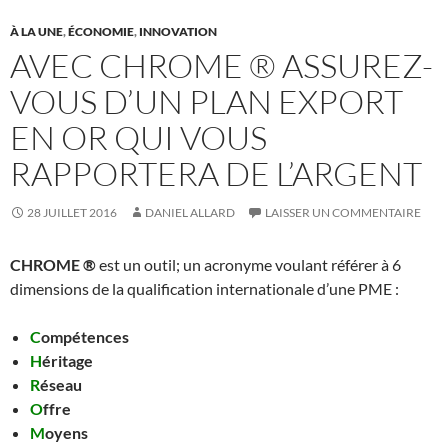
À LA UNE
,
ÉCONOMIE
,
INNOVATION
AVEC CHROME ® ASSUREZ-
VOUS D’UN PLAN EXPORT
EN OR QUI VOUS
RAPPORTERA DE L’ARGENT
28 JUILLET 2016
DANIEL ALLARD
LAISSER UN COMMENTAIRE
CHROME ®
est un outil; un acronyme voulant référer à 6
dimensions de la qualification internationale d’une PME :
C
ompétences
H
éritage
R
éseau
O
ffre
M
oyens