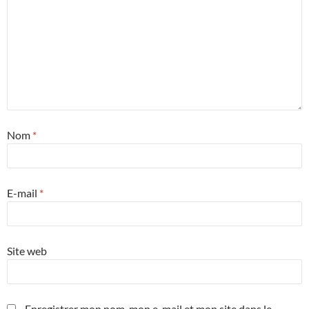
Nom
*
E-mail
*
Site web
Enregistrer mon nom, mon e-mail et mon site dans le