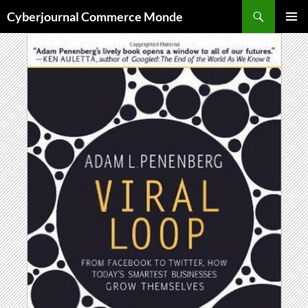
Aller
Recherche
Cyberjournal Commerce Monde
au
MENU
contenu
PRINCI