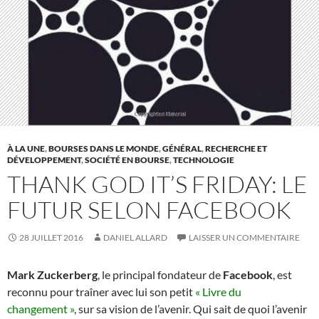
À LA UNE
,
BOURSES DANS LE MONDE
,
GÉNÉRAL
,
RECHERCHE ET
DÉVELOPPEMENT
,
SOCIÉTÉ EN BOURSE
,
TECHNOLOGIE
THANK GOD IT’S FRIDAY: LE
FUTUR SELON FACEBOOK
28 JUILLET 2016
DANIEL ALLARD
LAISSER UN COMMENTAIRE
Mark Zuckerberg
, le principal fondateur de
Facebook
, est
reconnu pour traîner avec lui son petit
« Livre du
changement »
, sur sa vision de l’avenir. Qui sait de quoi l’avenir