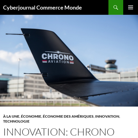
Aller
Recherche
Cyberjournal Commerce Monde
au
MENU
contenu
PRINCI
À LA UNE
,
ÉCONOMIE
,
ÉCONOMIE DES AMÉRIQUES
,
INNOVATION
,
TECHNOLOGIE
INNOVATION: CHRONO