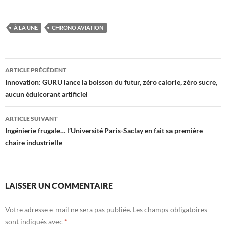
À LA UNE
CHRONO AVIATION
Navigation
ARTICLE PRÉCÉDENT
des
Innovation: GURU lance la boisson du futur, zéro calorie, zéro sucre,
aucun édulcorant artificiel
articles
ARTICLE SUIVANT
Ingénierie frugale… l’Université Paris-Saclay en fait sa première
chaire industrielle
LAISSER UN COMMENTAIRE
Votre adresse e-mail ne sera pas publiée.
Les champs obligatoires
sont indiqués avec
*