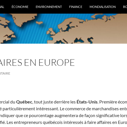
IAL
ÉCONOMIE
ENVIRONNEMENT
FINANCE
MONDIALISATION
B
AIRES EN EUROPE
NTAIRE
rcial du
Québec
, tout juste derrière les
États-Unis
. Première écon
 particulièrement intéressant. Le commerce de marchandises entr
diquer que ce pourcentage augmentera de façon significative lors
fié. Les entrepreneurs québécois intéressés à faire affaires en Eur