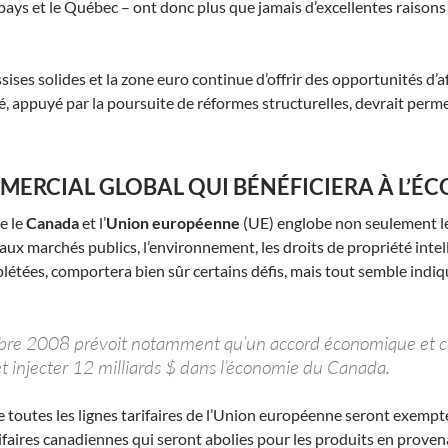
 pays et le Québec – ont donc plus que jamais d’excellentes raisons
sises solides et la zone euro continue d’offrir des opportunités d’
ité, appuyé par la poursuite de réformes structurelles, devrait per
ERCIAL GLOBAL QUI BÉNÉFICIERA À L’É
e le
Canada
et l’
Union européenne
(UE) englobe non seulement le 
 aux marchés publics, l’environnement, les droits de propriété intel
létées, comportera bien sûr certains défis, mais tout semble indiqu
bre 2008 prévoit notamment qu’un accord économique et c
et injecter 12 milliards $ dans l’économie du Canada.
e toutes les lignes tarifaires de l’Union européenne seront exempt
rifaires canadiennes qui seront abolies pour les produits en prove