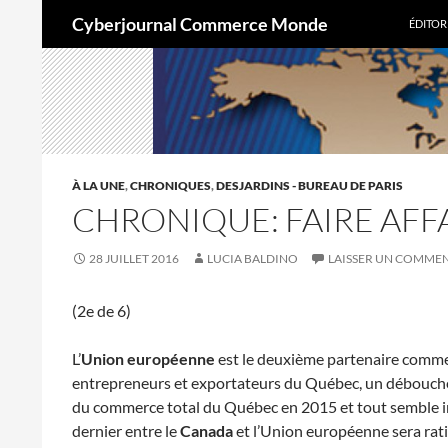
Aller
Recherche
Cyberjournal Commerce Monde
ÉDITOR
au
contenu
À LA UNE
,
CHRONIQUES
,
DESJARDINS - BUREAU DE PARIS
CHRONIQUE: FAIRE AFF
28 JUILLET 2016
LUCIA BALDINO
LAISSER UN COMME
(2e de 6)
L’
Union européenne
est le deuxième partenaire comme
entrepreneurs et exportateurs du Québec, un débouché
du commerce total du Québec en 2015 et tout semble in
dernier entre le
Canada
et l’Union européenne sera rati