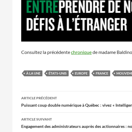
Consultez la précédente
chronique
de madame Baldino
À LA UNE
ÉTATS-UNIS
EUROPE
FRANCE
MOUVEME
Navigation
ARTICLE PRÉCÉDENT
des
Puissant coup double numérique à Québec : vivez « Intelligen
articles
ARTICLE SUIVANT
Engagement des administrateurs auprès des actionnaires : nou