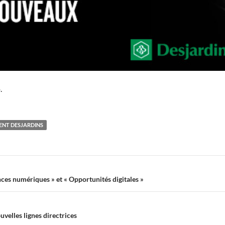
.
NT DESJARDINS
ces numériques » et « Opportunités digitales »
velles lignes directrices