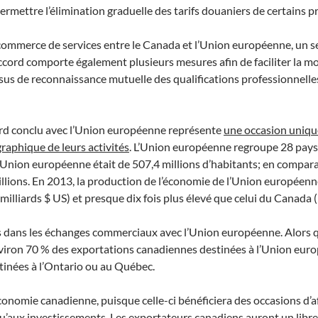
 permettre l’élimination graduelle des tarifs douaniers de certains
 commerce de services entre le Canada et l’Union européenne, un s
’accord comporte également plusieurs mesures afin de faciliter la mo
essus de reconnaissance mutuelle des qualifications professionnelle
cord conclu avec l’Union européenne représente
une occasion unique
graphique de leurs activités
. L’Union européenne regroupe 28 pay
l’Union européenne était de 507,4 millions d’habitants; en compar
illions. En 2013, la production de l’économie de l’Union européenne
illiards $ US) et presque dix fois plus élevé que celui du Canada (
 dans les échanges commerciaux avec l’Union européenne. Alors qu
nviron 70 % des exportations canadiennes destinées à l’Union eu
tinées à l’Ontario ou au Québec.
nomie canadienne, puisque celle-ci bénéficiera des occasions d’af
qu’aux investissements. Les exportateurs canadiens auront un libr