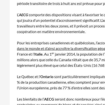
période transitoire de trois à huit ans est prévue pour
L’
AECG
comporte des dispositions visant à favoriser le
qui jouira d’un potentiel d’accroissement significatif. L
travailleurs entre les deux zones, et il prévoit un proc
coopération en matière environnementale.
Pour les entreprises canadiennes et québécoises, l’ac
dans le monde et d’ainsi accroître la diversification géo
er
France et l’
Italie
. Au 1
janvier 2014, la population de 
millions alors que celle du Canada n’était que de 35,7 m
légèrement plus élevé que celui des États-Unis (16 768 m
Le Québec et l’
Ontario
sont particulièrement impliqués
% de la production canadienne, elles comptent pour e
l’Union européenne, près de 77 % d’entre elles sont des
Les bienfaits de l’
AECG
seront donc nombreux pour l’éco
contraintes au commerce de biens et de services ainsi 