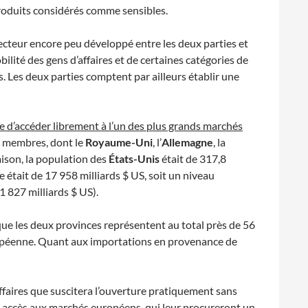
 produits considérés comme sensibles.
ecteur encore peu développé entre les deux parties et
bilité des gens d’affaires et de certaines catégories de
s. Les deux parties comptent par ailleurs établir une
 d’accéder librement à l’un des plus grands marchés
s membres, dont le
Royaume-Uni
, l’
Allemagne
, la
aison, la population des
États-Unis
était de 317,8
 était de 17 958 milliards $ US, soit un niveau
1 827 milliards $ US).
e les deux provinces représentent au total près de 56
ropéenne. Quant aux importations en provenance de
faires que suscitera l’ouverture pratiquement sans
e accès aux marchés européens, qui leur procureront un