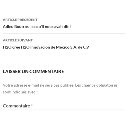
Navigation
ARTICLE PRÉCÉDENT
des
Adieu Boutros : ce qu’il nous avait dit !
articles
ARTICLE SUIVANT
H2O crée H2O Innovación de Mexico S.A. de C.V
LAISSER UN COMMENTAIRE
Votre adresse e-mail ne sera pas publiée.
Les champs obligatoires
sont indiqués avec
*
Commentaire
*