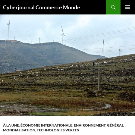
Aller
Recherche
Cyberjournal Commerce Monde
au
MENU
contenu
PRINCI
À LA UNE
,
ÉCONOMIE INTERNATIONALE
,
ENVIRONNEMENT
,
GÉNÉRAL
,
MONDIALISATION
,
TECHNOLOGIES VERTES