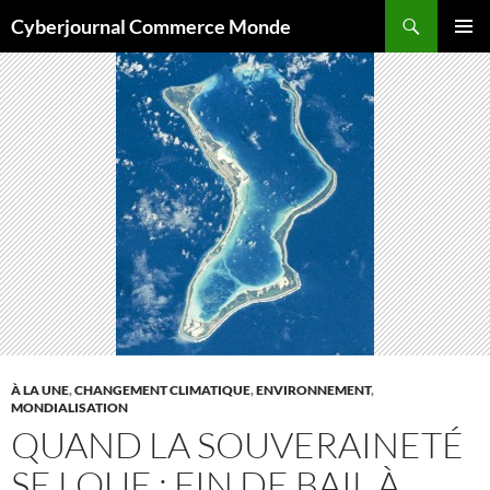
Aller
Recherche
Cyberjournal Commerce Monde
au
MENU
contenu
PRINCI
À LA UNE
,
CHANGEMENT CLIMATIQUE
,
ENVIRONNEMENT
,
MONDIALISATION
QUAND LA SOUVERAINETÉ
SE LOUE : FIN DE BAIL À