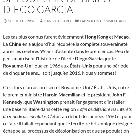
DIEGO GARCIA
28 JUILLET 2016
DANIEL ALLARD
LAISSER UN COMMENTAIRE
Les cas plus connus furent évidemment
Hong Kong
et
Macao
.
La
Chine
en a aujourd’hui récupéré la complète souveraineté,
après les célèbres 99 ans d’attente dans le premier cas. Peu de
gens maîtrisent l’histoire de l’île de
Diego Garcia
que le
Royaume-Uni
loua en 1966 aux
États-Unis
pour une période
de cinquante ans… soit jusqu’en 2016. Nous y sommes!
C’est lors d’un accord secret Royaume-Uni / États-Unis, entre
le premier ministre
Harold Macmillan
et le président
John F.
Kennedy
, que
Washington
prenait l’engagement d’installer
une base militaire dans cette région
« afin de défendre les intérêts
du monde occidental »
. C’était au début des années 1960 et pour
ce faire il fallait cependant que le territoire britannique désigné
échappe au processus de décolonisation et que sa population