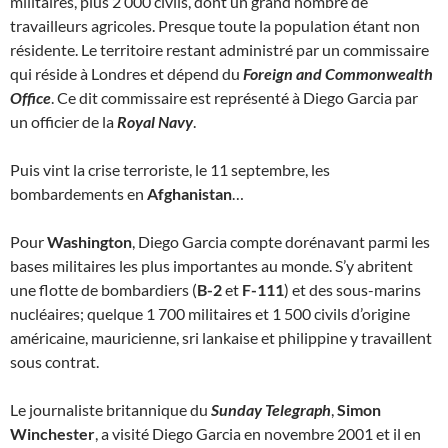
militaires, plus 2 000 civils, dont un grand nombre de
travailleurs agricoles. Presque toute la population étant non
résidente. Le territoire restant administré par un commissaire
qui réside à Londres et dépend du
Foreign and Commonwealth
Office
. Ce dit commissaire est représenté à Diego Garcia par
un officier de la
Royal Navy
.
Puis vint la crise terroriste, le 11 septembre, les
bombardements en
Afghanistan
…
Pour
Washington
, Diego Garcia compte dorénavant parmi les
bases militaires les plus importantes au monde. S’y abritent
une flotte de bombardiers (
B-2
et
F-111
) et des sous-marins
nucléaires; quelque 1 700 militaires et 1 500 civils d’origine
américaine, mauricienne, sri lankaise et philippine y travaillent
sous contrat.
Le journaliste britannique du
Sunday Telegraph
,
Simon
Winchester
, a visité Diego Garcia en novembre 2001 et il en