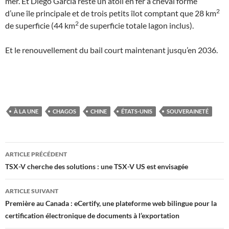
mer. Et Diego Garcia reste un atoll en fer à cheval formé
2
d’une île principale et de trois petits îlot comptant que 28 km
2
de superficie (44 km
de superficie totale lagon inclus).
Et le renouvellement du bail court maintenant jusqu’en 2036.
À LA UNE
CHAGOS
CHINE
ÉTATS-UNIS
SOUVERAINETÉ
Navigation
ARTICLE PRÉCÉDENT
des
TSX-V cherche des solutions : une TSX-V US est envisagée
articles
ARTICLE SUIVANT
Première au Canada : eCertify, une plateforme web bilingue pour la
certification électronique de documents à l’exportation